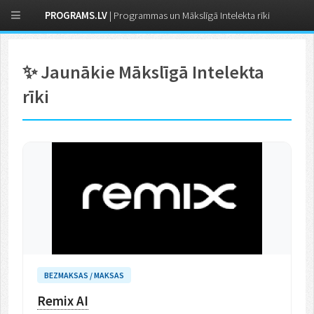
PROGRAMS.LV
| Programmas un Mākslīgā Intelekta rīki
✨ Jaunākie Mākslīgā Intelekta
rīki
BEZMAKSAS / MAKSAS
Remix AI