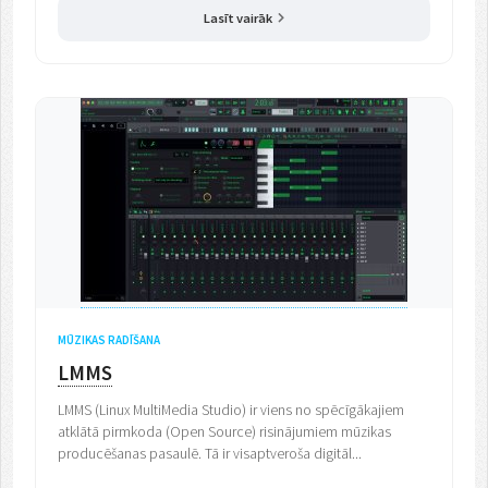
Lasīt vairāk
MŪZIKAS RADĪŠANA
LMMS
LMMS (Linux MultiMedia Studio) ir viens no spēcīgākajiem
atklātā pirmkoda (Open Source) risinājumiem mūzikas
producēšanas pasaulē. Tā ir visaptveroša digitāl...