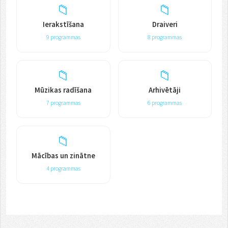
📁
📁
Ierakstīšana
Draiveri
9 programmas
8 programmas
📁
📁
Mūzikas radīšana
Arhivētāji
7 programmas
6 programmas
📁
Mācības un zinātne
4 programmas