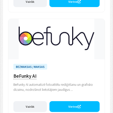
Vairāk
Vietne
BEZMAKSAS / MAKSAS
BeFunky AI
BeFunky AI automatizē fotoattēlu rediģēšanu un grafisko
dizainu, nodrošinot lietotājiem jaudīgus ...
Vairāk
Vietne