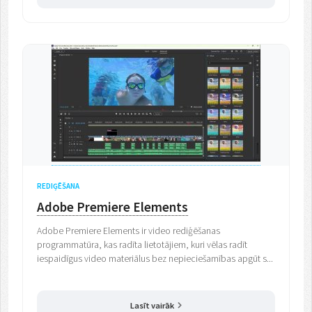
REDIĢĒŠANA
Adobe Premiere Elements
Adobe Premiere Elements ir video rediģēšanas
programmatūra, kas radīta lietotājiem, kuri vēlas radīt
iespaidīgus video materiālus bez nepieciešamības apgūt s...
Lasīt vairāk