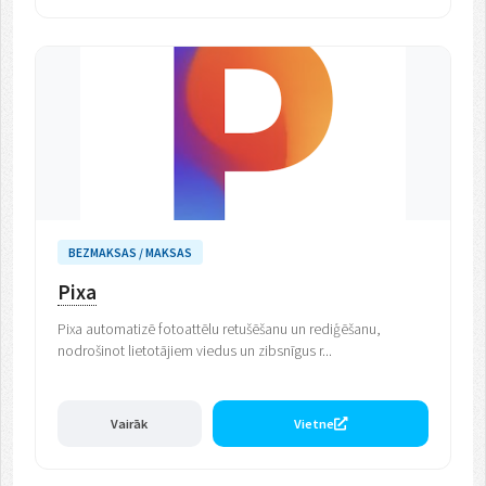
BEZMAKSAS / MAKSAS
Pixa
Pixa automatizē fotoattēlu retušēšanu un rediģēšanu,
nodrošinot lietotājiem viedus un zibsnīgus r...
Vairāk
Vietne