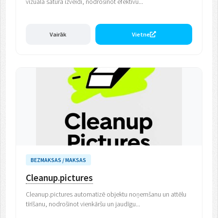
vizuālā satura izveidi, nodrošinot efektīvu...
Vairāk
Vietne
BEZMAKSAS / MAKSAS
Cleanup.pictures
Cleanup.pictures automatizē objektu noņemšanu un attēlu
tīrīšanu, nodrošinot vienkāršu un jaudīgu...