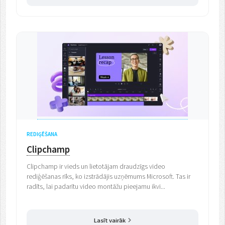
REDIĢĒŠANA
Clipchamp
Clipchamp ir vieds un lietotājam draudzīgs video
rediģēšanas rīks, ko izstrādājis uzņēmums Microsoft. Tas ir
radīts, lai padarītu video montāžu pieejamu ikvi...
Lasīt vairāk