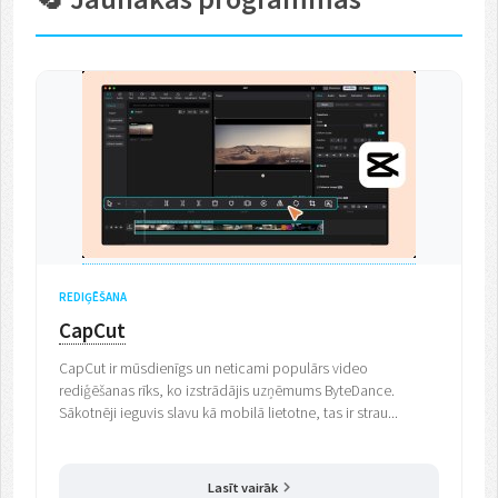
REDIĢĒŠANA
CapCut
CapCut ir mūsdienīgs un neticami populārs video
rediģēšanas rīks, ko izstrādājis uzņēmums ByteDance.
Sākotnēji ieguvis slavu kā mobilā lietotne, tas ir strau...
Lasīt vairāk