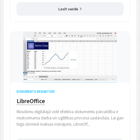
Lasīt vairāk
DOKUMENTU REDAKTORI
LibreOffice
Mūsdienu digitālajā vidē efektīva dokumentu pārvaldība ir
neatņemama darba un izglītības procesa sastāvdaļa. Lai gan
tirgū dominē maksas risinājumi, LibreOff...