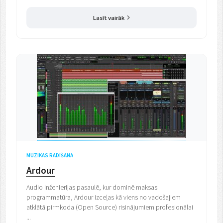
Lasīt vairāk
MŪZIKAS RADĪŠANA
Ardour
Audio inženierijas pasaulē, kur dominē maksas
programmatūra, Ardour izceļas kā viens no vadošajiem
atklātā pirmkoda (Open Source) risinājumiem profesionālai
...