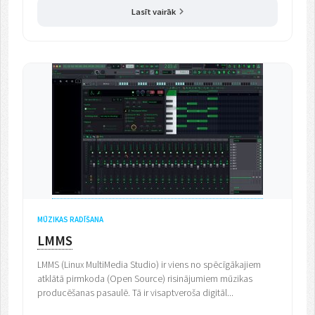
Lasīt vairāk
MŪZIKAS RADĪŠANA
LMMS
LMMS (Linux MultiMedia Studio) ir viens no spēcīgākajiem
atklātā pirmkoda (Open Source) risinājumiem mūzikas
producēšanas pasaulē. Tā ir visaptveroša digitāl...