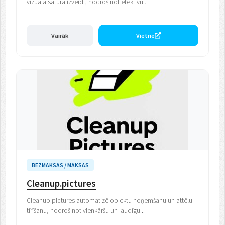
vizuālā satura izveidi, nodrošinot efektīvu...
Vairāk
Vietne
BEZMAKSAS / MAKSAS
Cleanup.pictures
Cleanup.pictures automatizē objektu noņemšanu un attēlu
tīrīšanu, nodrošinot vienkāršu un jaudīgu...