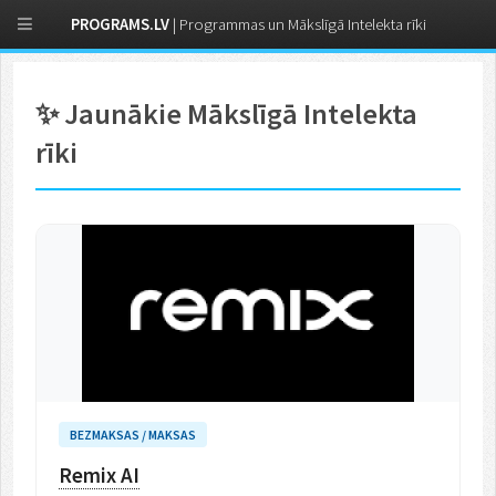
PROGRAMS.LV
| Programmas un Mākslīgā Intelekta rīki
✨ Jaunākie Mākslīgā Intelekta
rīki
BEZMAKSAS / MAKSAS
Remix AI