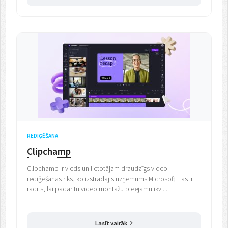
REDIĢĒŠANA
Clipchamp
Clipchamp ir vieds un lietotājam draudzīgs video
rediģēšanas rīks, ko izstrādājis uzņēmums Microsoft. Tas ir
radīts, lai padarītu video montāžu pieejamu ikvi...
Lasīt vairāk