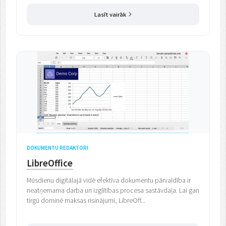
Lasīt vairāk
DOKUMENTU REDAKTORI
LibreOffice
Mūsdienu digitālajā vidē efektīva dokumentu pārvaldība ir
neatņemama darba un izglītības procesa sastāvdaļa. Lai gan
tirgū dominē maksas risinājumi, LibreOff...