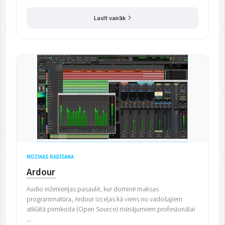
Lasīt vairāk
MŪZIKAS RADĪŠANA
Ardour
Audio inženierijas pasaulē, kur dominē maksas
programmatūra, Ardour izceļas kā viens no vadošajiem
atklātā pirmkoda (Open Source) risinājumiem profesionālai
...