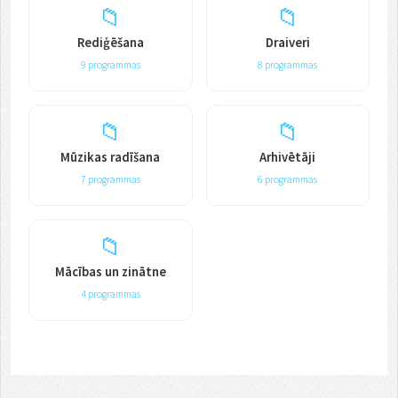
📁
📁
Rediģēšana
Draiveri
9 programmas
8 programmas
📁
📁
Mūzikas radīšana
Arhivētāji
7 programmas
6 programmas
📁
Mācības un zinātne
4 programmas