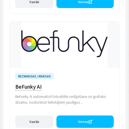
Vairāk
Vietne
BEZMAKSAS / MAKSAS
BeFunky AI
BeFunky AI automatizē fotoattēlu rediģēšanu un grafisko
dizainu, nodrošinot lietotājiem jaudīgus ...
Vairāk
Vietne