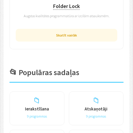
Folder Lock
Augstas kvalitātes programmatūra ar izcilām atsauksmēm.
Skatīt vairāk
📂 Populāras sadaļas
📁
📁
Ierakstīšana
Atskaņotāji
9 programmas
9 programmas