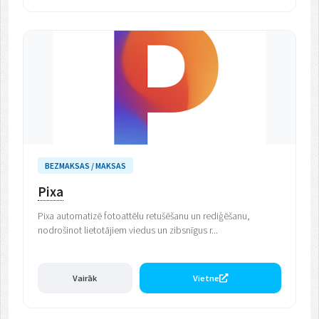
BEZMAKSAS / MAKSAS
Pixa
Pixa automatizē fotoattēlu retušēšanu un rediģēšanu,
nodrošinot lietotājiem viedus un zibsnīgus r...
Vairāk
Vietne