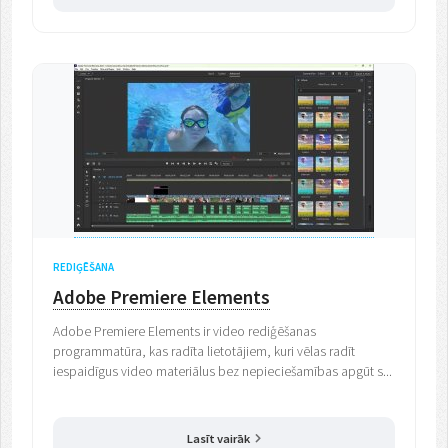
REDIĢĒŠANA
Adobe Premiere Elements
Adobe Premiere Elements ir video rediģēšanas
programmatūra, kas radīta lietotājiem, kuri vēlas radīt
iespaidīgus video materiālus bez nepieciešamības apgūt s...
Lasīt vairāk