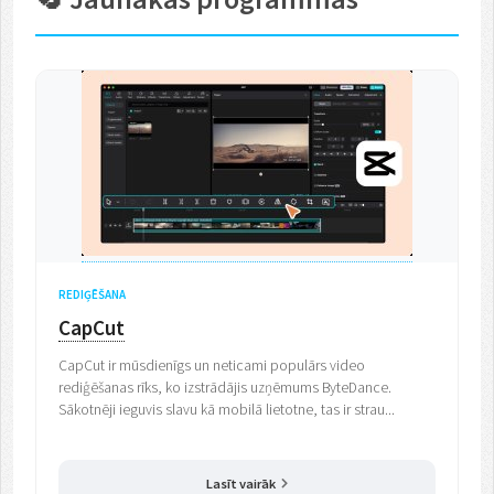
REDIĢĒŠANA
CapCut
CapCut ir mūsdienīgs un neticami populārs video
rediģēšanas rīks, ko izstrādājis uzņēmums ByteDance.
Sākotnēji ieguvis slavu kā mobilā lietotne, tas ir strau...
Lasīt vairāk