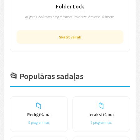
Folder Lock
Augstas kvalitātes programmatūra ar izcilām atsauksmēm.
Skatīt vairāk
📂 Populāras sadaļas
📁
📁
Rediģēšana
Ierakstīšana
9 programmas
9 programmas