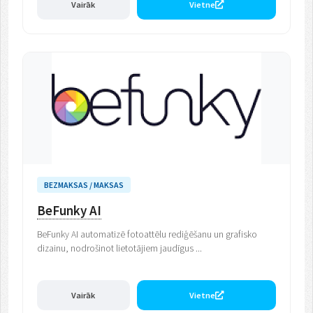
Vairāk
Vietne
BEZMAKSAS / MAKSAS
BeFunky AI
BeFunky AI automatizē fotoattēlu rediģēšanu un grafisko
dizainu, nodrošinot lietotājiem jaudīgus ...
Vairāk
Vietne