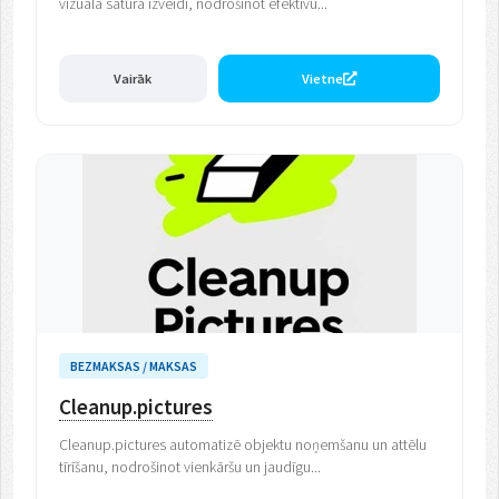
vizuālā satura izveidi, nodrošinot efektīvu...
Vairāk
Vietne
BEZMAKSAS / MAKSAS
Cleanup.pictures
Cleanup.pictures automatizē objektu noņemšanu un attēlu
tīrīšanu, nodrošinot vienkāršu un jaudīgu...