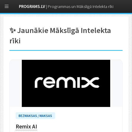
PROGRAMS.LV
| Programmas un Mākslīgā Intelekta rīki
✨ Jaunākie Mākslīgā Intelekta
rīki
BEZMAKSAS / MAKSAS
Remix AI