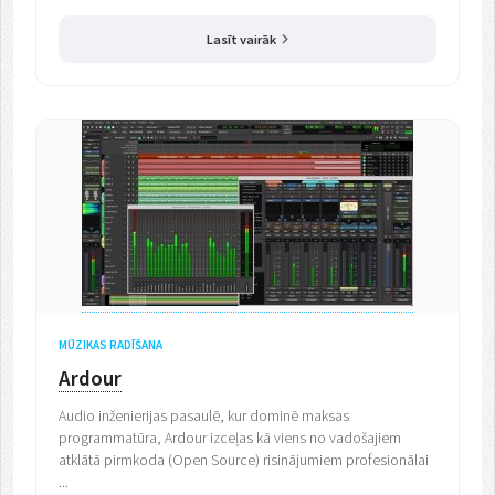
Lasīt vairāk
MŪZIKAS RADĪŠANA
Ardour
Audio inženierijas pasaulē, kur dominē maksas
programmatūra, Ardour izceļas kā viens no vadošajiem
atklātā pirmkoda (Open Source) risinājumiem profesionālai
...