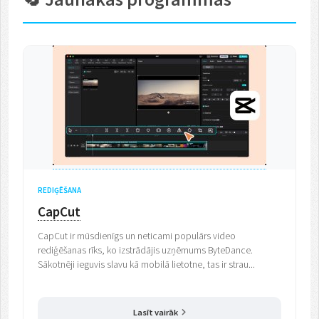
REDIĢĒŠANA
CapCut
CapCut ir mūsdienīgs un neticami populārs video
rediģēšanas rīks, ko izstrādājis uzņēmums ByteDance.
Sākotnēji ieguvis slavu kā mobilā lietotne, tas ir strau...
Lasīt vairāk