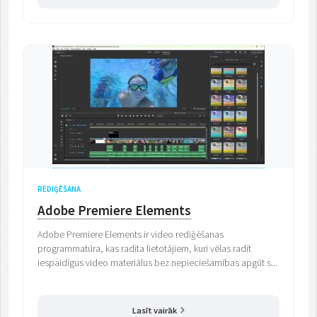
REDIĢĒŠANA
Adobe Premiere Elements
Adobe Premiere Elements ir video rediģēšanas
programmatūra, kas radīta lietotājiem, kuri vēlas radīt
iespaidīgus video materiālus bez nepieciešamības apgūt s...
Lasīt vairāk