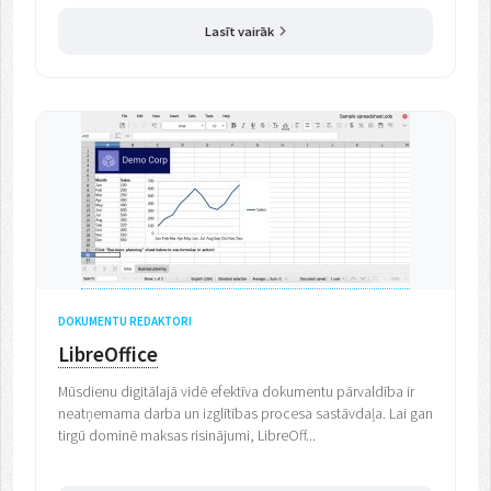
Lasīt vairāk
DOKUMENTU REDAKTORI
LibreOffice
Mūsdienu digitālajā vidē efektīva dokumentu pārvaldība ir
neatņemama darba un izglītības procesa sastāvdaļa. Lai gan
tirgū dominē maksas risinājumi, LibreOff...