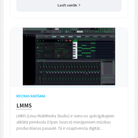
Lasīt vairāk
MŪZIKAS RADĪŠANA
LMMS
LMMS (Linux MultiMedia Studio) ir viens no spēcīgākajiem
atklātā pirmkoda (Open Source) risinājumiem mūzikas
producēšanas pasaulē. Tā ir visaptveroša digitāl...