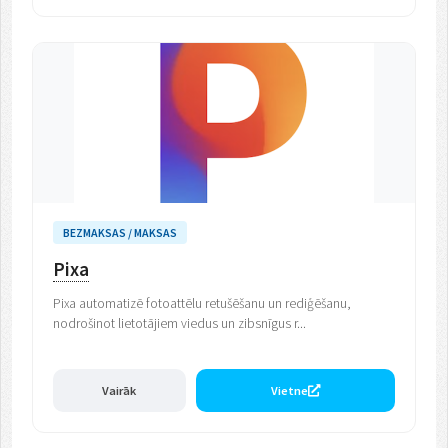
BEZMAKSAS / MAKSAS
Pixa
Pixa automatizē fotoattēlu retušēšanu un rediģēšanu,
nodrošinot lietotājiem viedus un zibsnīgus r...
Vairāk
Vietne