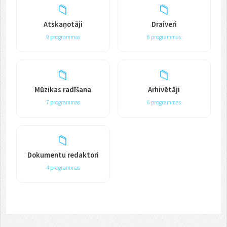
📁
📁
Atskaņotāji
Draiveri
9 programmas
8 programmas
📁
📁
Mūzikas radīšana
Arhivētāji
7 programmas
6 programmas
📁
Dokumentu redaktori
4 programmas