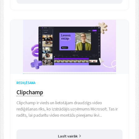
REDIĢĒŠANA
Clipchamp
Clipchamp ir vieds un lietotājam draudzīgs video
rediģēšanas rīks, ko izstrādājis uzņēmums Microsoft. Tas ir
radīts, lai padarītu video montāžu pieejamu ikvi...
Lasīt vairāk