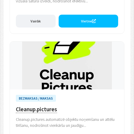
vizuālā satura izveidi, nodrošinot efektīvu...
Vairāk
Vietne
BEZMAKSAS / MAKSAS
Cleanup.pictures
Cleanup.pictures automatizē objektu noņemšanu un attēlu
tīrīšanu, nodrošinot vienkāršu un jaudīgu...