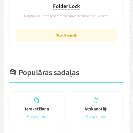
Folder Lock
Augstas kvalitātes programmatūra ar izcilām atsauksmēm.
Skatīt vairāk
📂 Populāras sadaļas
📁
📁
Ierakstīšana
Atskaņotāji
9 programmas
9 programmas