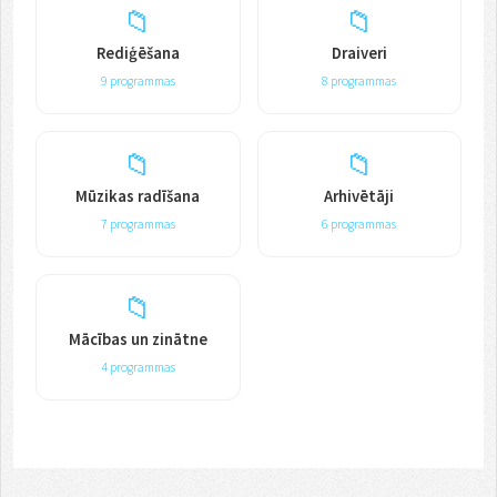
📁
📁
Rediģēšana
Draiveri
9 programmas
8 programmas
📁
📁
Mūzikas radīšana
Arhivētāji
7 programmas
6 programmas
📁
Mācības un zinātne
4 programmas