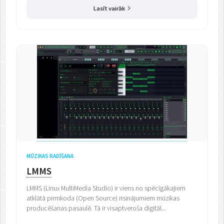
Lasīt vairāk
MŪZIKAS RADĪŠANA
LMMS
LMMS (Linux MultiMedia Studio) ir viens no spēcīgākajiem
atklātā pirmkoda (Open Source) risinājumiem mūzikas
producēšanas pasaulē. Tā ir visaptveroša digitāl...