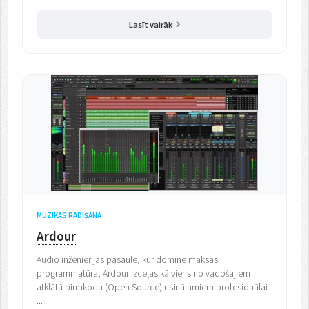
Lasīt vairāk
MŪZIKAS RADĪŠANA
Ardour
Audio inženierijas pasaulē, kur dominē maksas
programmatūra, Ardour izceļas kā viens no vadošajiem
atklātā pirmkoda (Open Source) risinājumiem profesionālai
...