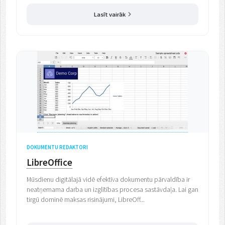
Lasīt vairāk
DOKUMENTU REDAKTORI
LibreOffice
Mūsdienu digitālajā vidē efektīva dokumentu pārvaldība ir
neatņemama darba un izglītības procesa sastāvdaļa. Lai gan
tirgū dominē maksas risinājumi, LibreOff...