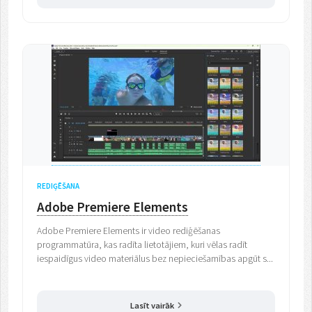
REDIĢĒŠANA
Adobe Premiere Elements
Adobe Premiere Elements ir video rediģēšanas
programmatūra, kas radīta lietotājiem, kuri vēlas radīt
iespaidīgus video materiālus bez nepieciešamības apgūt s...
Lasīt vairāk