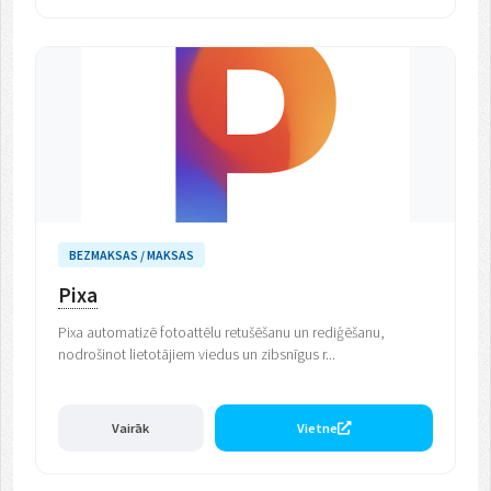
BEZMAKSAS / MAKSAS
Pixa
Pixa automatizē fotoattēlu retušēšanu un rediģēšanu,
nodrošinot lietotājiem viedus un zibsnīgus r...
Vairāk
Vietne