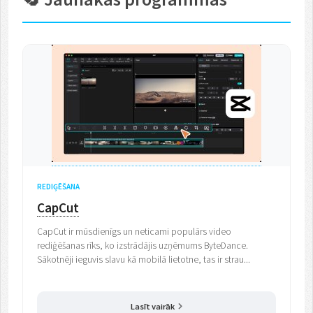
REDIĢĒŠANA
CapCut
CapCut ir mūsdienīgs un neticami populārs video
rediģēšanas rīks, ko izstrādājis uzņēmums ByteDance.
Sākotnēji ieguvis slavu kā mobilā lietotne, tas ir strau...
Lasīt vairāk