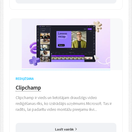
REDIĢĒŠANA
Clipchamp
Clipchamp ir vieds un lietotājam draudzīgs video
rediģēšanas rīks, ko izstrādājis uzņēmums Microsoft. Tas ir
radīts, lai padarītu video montāžu pieejamu ikvi...
Lasīt vairāk