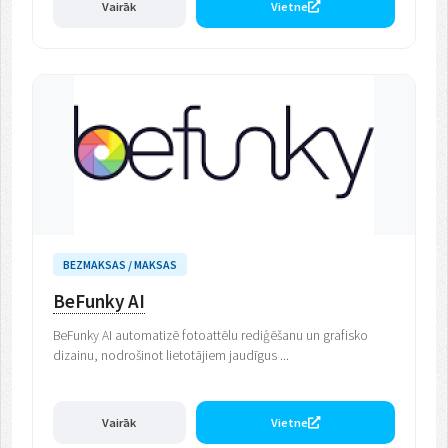
Vairāk
Vietne
BEZMAKSAS / MAKSAS
BeFunky AI
BeFunky AI automatizē fotoattēlu rediģēšanu un grafisko
dizainu, nodrošinot lietotājiem jaudīgus ...
Vairāk
Vietne