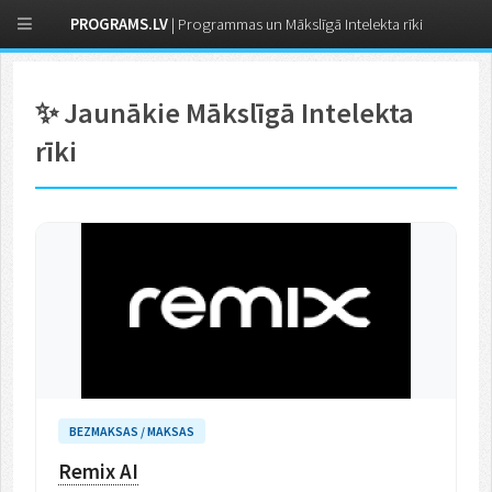
PROGRAMS.LV
| Programmas un Mākslīgā Intelekta rīki
✨ Jaunākie Mākslīgā Intelekta
rīki
BEZMAKSAS / MAKSAS
Remix AI