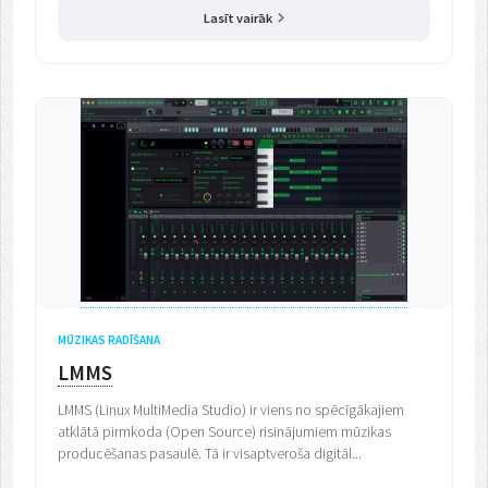
Lasīt vairāk
MŪZIKAS RADĪŠANA
LMMS
LMMS (Linux MultiMedia Studio) ir viens no spēcīgākajiem
atklātā pirmkoda (Open Source) risinājumiem mūzikas
producēšanas pasaulē. Tā ir visaptveroša digitāl...