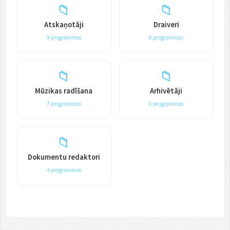
📁
📁
Atskaņotāji
Draiveri
9 programmas
8 programmas
📁
📁
Mūzikas radīšana
Arhivētāji
7 programmas
6 programmas
📁
Dokumentu redaktori
4 programmas