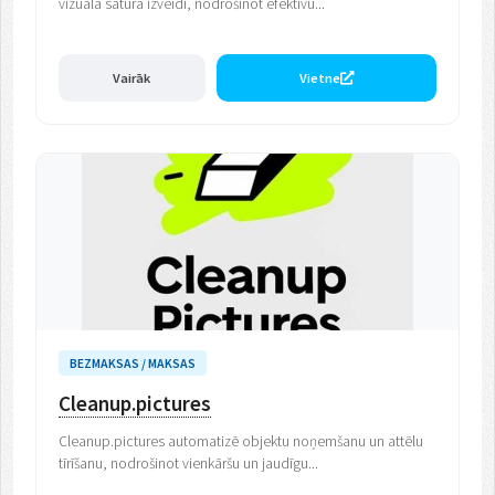
vizuālā satura izveidi, nodrošinot efektīvu...
Vairāk
Vietne
BEZMAKSAS / MAKSAS
Cleanup.pictures
Cleanup.pictures automatizē objektu noņemšanu un attēlu
tīrīšanu, nodrošinot vienkāršu un jaudīgu...