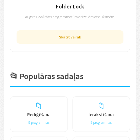
Folder Lock
Augstas kvalitātes programmatūra ar izcilām atsauksmēm.
Skatīt vairāk
📂 Populāras sadaļas
📁
📁
Rediģēšana
Ierakstīšana
9 programmas
9 programmas