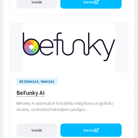
Vairāk
Vietne
BEZMAKSAS / MAKSAS
BeFunky AI
BeFunky AI automatizē fotoattēlu rediģēšanu un grafisko
dizainu, nodrošinot lietotājiem jaudīgus ...
Vairāk
Vietne