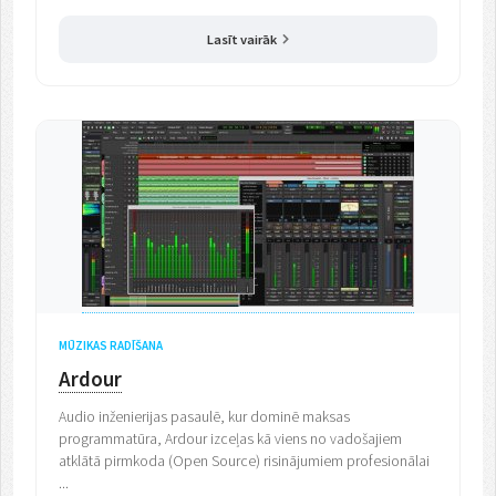
Lasīt vairāk
MŪZIKAS RADĪŠANA
Ardour
Audio inženierijas pasaulē, kur dominē maksas
programmatūra, Ardour izceļas kā viens no vadošajiem
atklātā pirmkoda (Open Source) risinājumiem profesionālai
...