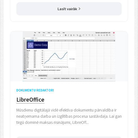
Lasīt vairāk
DOKUMENTU REDAKTORI
LibreOffice
Mūsdienu digitālajā vidē efektīva dokumentu pārvaldība ir
neatņemama darba un izglītības procesa sastāvdaļa. Lai gan
tirgū dominē maksas risinājumi, LibreOff...