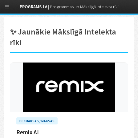
PROGRAMS.LV
| Programmas un Mākslīgā Intelekta rīki
✨ Jaunākie Mākslīgā Intelekta
rīki
BEZMAKSAS / MAKSAS
Remix AI