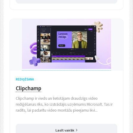
REDIĢĒŠANA
Clipchamp
Clipchamp ir vieds un lietotājam draudzīgs video
rediģēšanas rīks, ko izstrādājis uzņēmums Microsoft. Tas ir
radīts, lai padarītu video montāžu pieejamu ikvi...
Lasīt vairāk