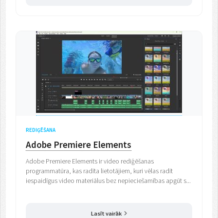
REDIĢĒŠANA
Adobe Premiere Elements
Adobe Premiere Elements ir video rediģēšanas
programmatūra, kas radīta lietotājiem, kuri vēlas radīt
iespaidīgus video materiālus bez nepieciešamības apgūt s...
Lasīt vairāk