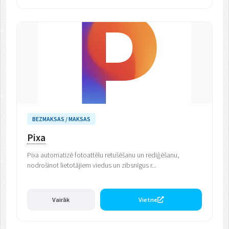
BEZMAKSAS / MAKSAS
Pixa
Pixa automatizē fotoattēlu retušēšanu un rediģēšanu,
nodrošinot lietotājiem viedus un zibsnīgus r...
Vairāk
Vietne