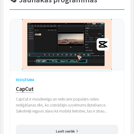
REDIĢĒŠANA
CapCut
CapCut ir mūsdienīgs un neticami populārs video
rediģēšanas rīks, ko izstrādājis uzņēmums ByteDance.
Sākotnēji ieguvis slavu kā mobilā lietotne, tas ir strau...
Lasīt vairāk