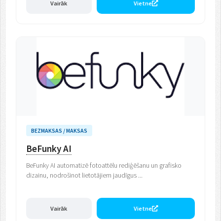
Vairāk
Vietne
BEZMAKSAS / MAKSAS
BeFunky AI
BeFunky AI automatizē fotoattēlu rediģēšanu un grafisko
dizainu, nodrošinot lietotājiem jaudīgus ...
Vairāk
Vietne