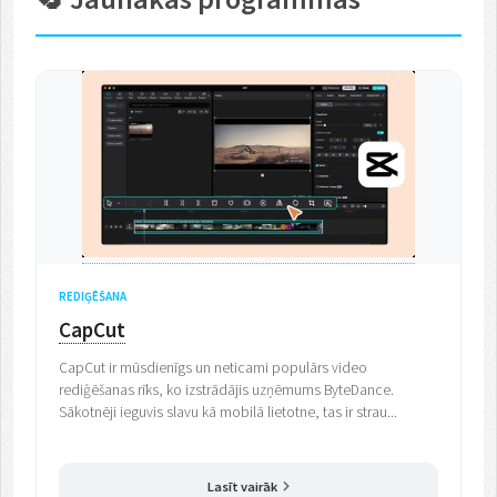
REDIĢĒŠANA
CapCut
CapCut ir mūsdienīgs un neticami populārs video
rediģēšanas rīks, ko izstrādājis uzņēmums ByteDance.
Sākotnēji ieguvis slavu kā mobilā lietotne, tas ir strau...
Lasīt vairāk