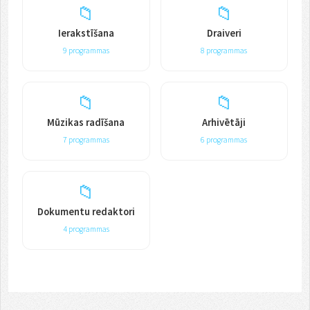
📁
📁
Ierakstīšana
Draiveri
9 programmas
8 programmas
📁
📁
Mūzikas radīšana
Arhivētāji
7 programmas
6 programmas
📁
Dokumentu redaktori
4 programmas