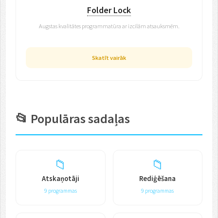
Folder Lock
Augstas kvalitātes programmatūra ar izcilām atsauksmēm.
Skatīt vairāk
📂 Populāras sadaļas
📁
📁
Atskaņotāji
Rediģēšana
9 programmas
9 programmas