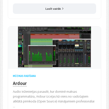
Lasīt vairāk
MŪZIKAS RADĪŠANA
Ardour
Audio inženierijas pasaulē, kur dominē maksas
programmatūra, Ardour izceļas kā viens no vadošajiem
atklātā pirmkoda (Open Source) risinājumiem profesionālai
...