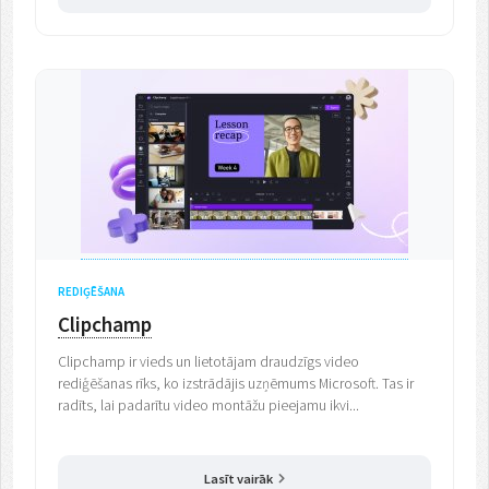
REDIĢĒŠANA
Clipchamp
Clipchamp ir vieds un lietotājam draudzīgs video
rediģēšanas rīks, ko izstrādājis uzņēmums Microsoft. Tas ir
radīts, lai padarītu video montāžu pieejamu ikvi...
Lasīt vairāk