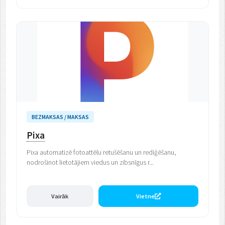
BEZMAKSAS / MAKSAS
Pixa
Pixa automatizē fotoattēlu retušēšanu un rediģēšanu,
nodrošinot lietotājiem viedus un zibsnīgus r...
Vairāk
Vietne