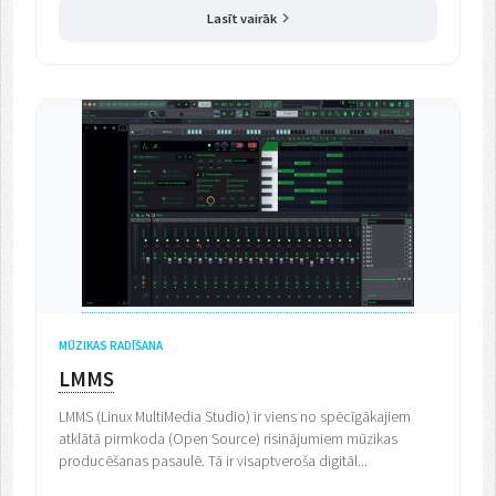
Lasīt vairāk
MŪZIKAS RADĪŠANA
LMMS
LMMS (Linux MultiMedia Studio) ir viens no spēcīgākajiem
atklātā pirmkoda (Open Source) risinājumiem mūzikas
producēšanas pasaulē. Tā ir visaptveroša digitāl...