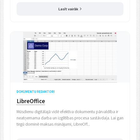
Lasīt vairāk
DOKUMENTU REDAKTORI
LibreOffice
Mūsdienu digitālajā vidē efektīva dokumentu pārvaldība ir
neatņemama darba un izglītības procesa sastāvdaļa. Lai gan
tirgū dominē maksas risinājumi, LibreOff...