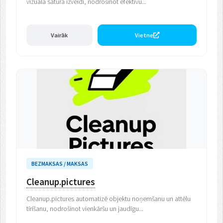
vizuālā satura izveidi, nodrošinot efektīvu...
Vairāk
Vietne
BEZMAKSAS / MAKSAS
Cleanup.pictures
Cleanup.pictures automatizē objektu noņemšanu un attēlu
tīrīšanu, nodrošinot vienkāršu un jaudīgu...