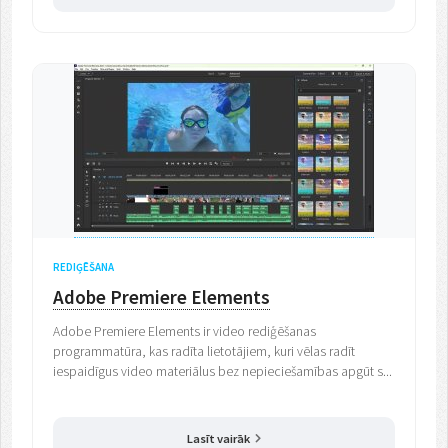
REDIĢĒŠANA
Adobe Premiere Elements
Adobe Premiere Elements ir video rediģēšanas
programmatūra, kas radīta lietotājiem, kuri vēlas radīt
iespaidīgus video materiālus bez nepieciešamības apgūt s...
Lasīt vairāk