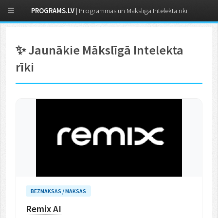
PROGRAMS.LV
| Programmas un Mākslīgā Intelekta rīki
✨ Jaunākie Mākslīgā Intelekta
rīki
BEZMAKSAS / MAKSAS
Remix AI