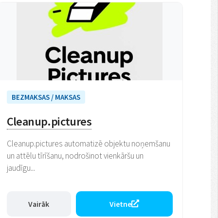
BEZMAKSAS / MAKSAS
Cleanup.pictures
Cleanup.pictures automatizē objektu noņemšanu
un attēlu tīrīšanu, nodrošinot vienkāršu un
jaudīgu...
Vairāk
Vietne