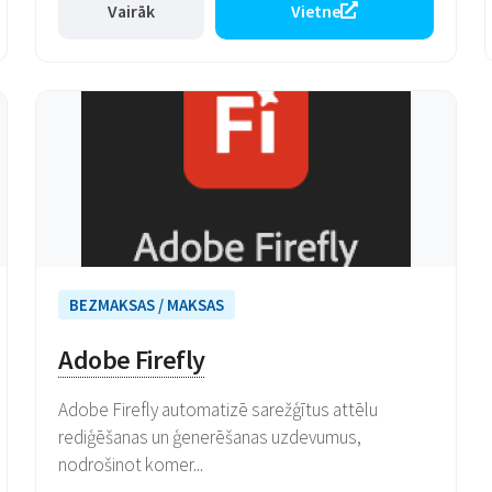
Vairāk
Vietne
BEZMAKSAS / MAKSAS
Adobe Firefly
Adobe Firefly automatizē sarežģītus attēlu
rediģēšanas un ģenerēšanas uzdevumus,
nodrošinot komer...