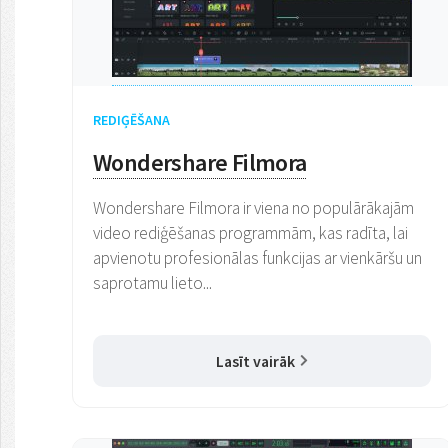
REDIĢĒŠANA
Wondershare Filmora
Wondershare Filmora ir viena no populārākajām
video rediģēšanas programmām, kas radīta, lai
apvienotu profesionālas funkcijas ar vienkāršu un
saprotamu lieto...
Lasīt vairāk