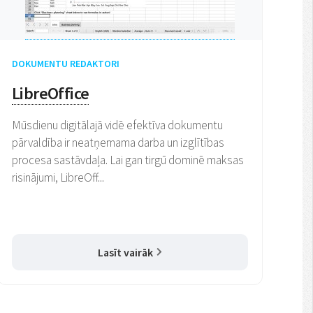
DOKUMENTU REDAKTORI
LibreOffice
Mūsdienu digitālajā vidē efektīva dokumentu
pārvaldība ir neatņemama darba un izglītības
procesa sastāvdaļa. Lai gan tirgū dominē maksas
risinājumi, LibreOff...
Lasīt vairāk