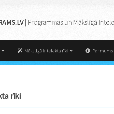
RAMS.LV
| Programmas un Mākslīgā Intelek
s
Mākslīgā Intelekta rīki
Par mums
ta rīki