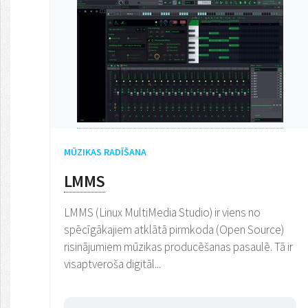
MŪZIKAS RADĪŠANA
LMMS
LMMS (Linux MultiMedia Studio) ir viens no
spēcīgākajiem atklātā pirmkoda (Open Source)
risinājumiem mūzikas producēšanas pasaulē. Tā ir
visaptveroša digitāl...