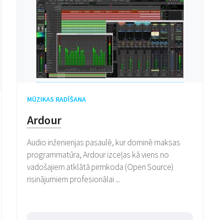
MŪZIKAS RADĪŠANA
Ardour
Audio inženierijas pasaulē, kur dominē maksas
programmatūra, Ardour izceļas kā viens no
vadošajiem atklātā pirmkoda (Open Source)
risinājumiem profesionālai ...