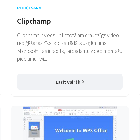
REDIĢĒŠANA
Clipchamp
Clipchamp ir vieds un lietotājam draudzīgs video
rediģēšanas rīks, ko izstrādājis uzņēmums
Microsoft. Tas ir radīts, lai padarītu video montāžu
pieejamu ikvi...
Lasīt vairāk