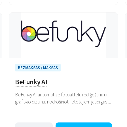
BEZMAKSAS / MAKSAS
BeFunky AI
BeFunky AI automatizē fotoattēlu rediģēšanu un
grafisko dizainu, nodrošinot lietotājiem jaudīgus ...