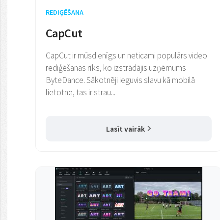
REDIĢĒŠANA
CapCut
CapCut ir mūsdienīgs un neticami populārs video
rediģēšanas rīks, ko izstrādājis uzņēmums
ByteDance. Sākotnēji ieguvis slavu kā mobilā
lietotne, tas ir strau...
Lasīt vairāk