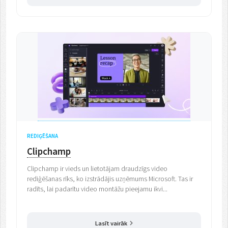
REDIĢĒŠANA
Clipchamp
Clipchamp ir vieds un lietotājam draudzīgs video
rediģēšanas rīks, ko izstrādājis uzņēmums Microsoft. Tas ir
radīts, lai padarītu video montāžu pieejamu ikvi...
Lasīt vairāk