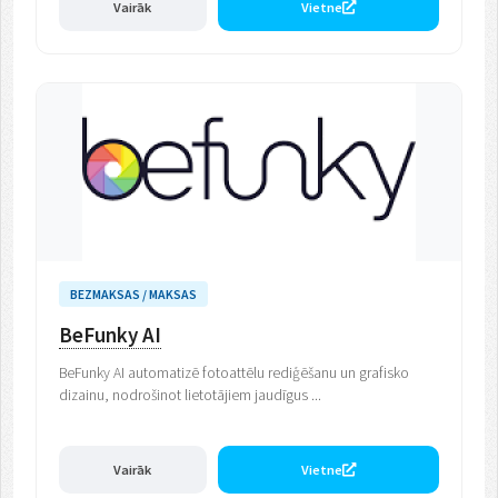
Vairāk
Vietne
BEZMAKSAS / MAKSAS
BeFunky AI
BeFunky AI automatizē fotoattēlu rediģēšanu un grafisko
dizainu, nodrošinot lietotājiem jaudīgus ...
Vairāk
Vietne