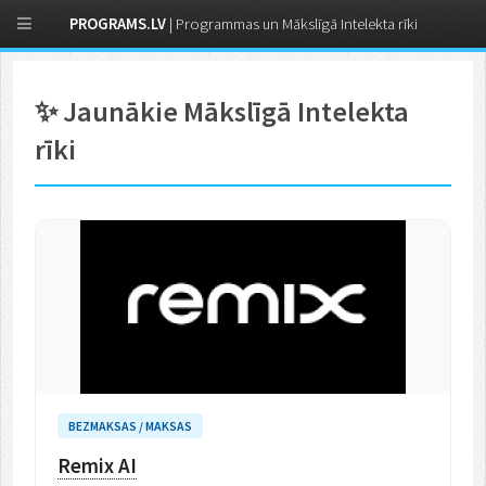
PROGRAMS.LV
| Programmas un Mākslīgā Intelekta rīki
✨ Jaunākie Mākslīgā Intelekta
rīki
BEZMAKSAS / MAKSAS
Remix AI