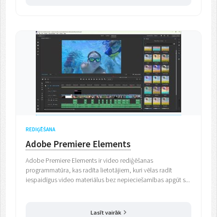
REDIĢĒŠANA
Adobe Premiere Elements
Adobe Premiere Elements ir video rediģēšanas
programmatūra, kas radīta lietotājiem, kuri vēlas radīt
iespaidīgus video materiālus bez nepieciešamības apgūt s...
Lasīt vairāk