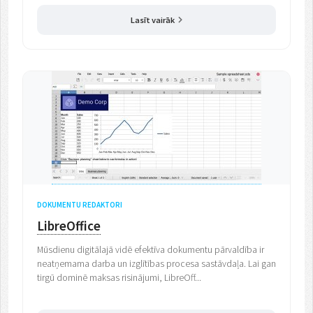
Lasīt vairāk
DOKUMENTU REDAKTORI
LibreOffice
Mūsdienu digitālajā vidē efektīva dokumentu pārvaldība ir
neatņemama darba un izglītības procesa sastāvdaļa. Lai gan
tirgū dominē maksas risinājumi, LibreOff...