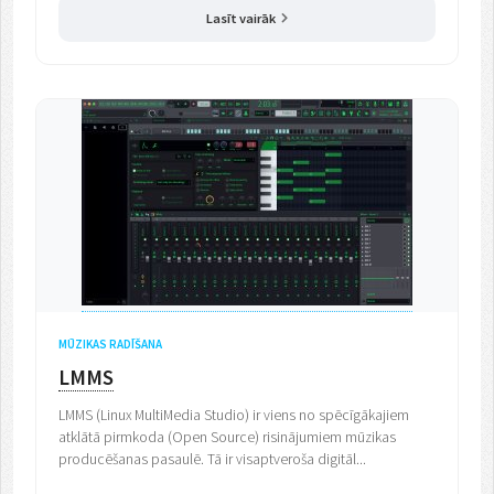
Lasīt vairāk
MŪZIKAS RADĪŠANA
LMMS
LMMS (Linux MultiMedia Studio) ir viens no spēcīgākajiem
atklātā pirmkoda (Open Source) risinājumiem mūzikas
producēšanas pasaulē. Tā ir visaptveroša digitāl...