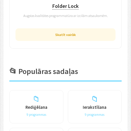
Folder Lock
Augstas kvalitātes programmatūra ar izcilām atsauksmēm.
Skatīt vairāk
📂 Populāras sadaļas
📁
📁
Rediģēšana
Ierakstīšana
9 programmas
9 programmas