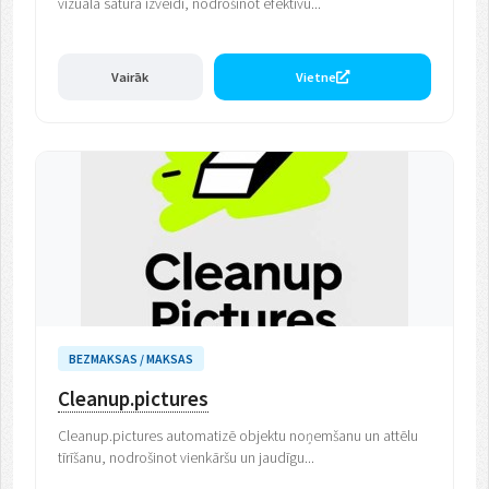
vizuālā satura izveidi, nodrošinot efektīvu...
Vairāk
Vietne
BEZMAKSAS / MAKSAS
Cleanup.pictures
Cleanup.pictures automatizē objektu noņemšanu un attēlu
tīrīšanu, nodrošinot vienkāršu un jaudīgu...