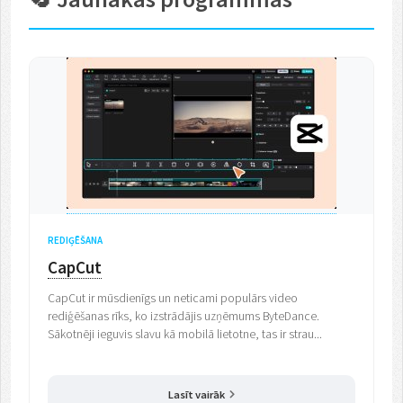
REDIĢĒŠANA
CapCut
CapCut ir mūsdienīgs un neticami populārs video
rediģēšanas rīks, ko izstrādājis uzņēmums ByteDance.
Sākotnēji ieguvis slavu kā mobilā lietotne, tas ir strau...
Lasīt vairāk