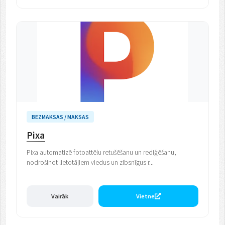
BEZMAKSAS / MAKSAS
Pixa
Pixa automatizē fotoattēlu retušēšanu un rediģēšanu,
nodrošinot lietotājiem viedus un zibsnīgus r...
Vairāk
Vietne