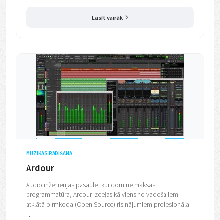
Lasīt vairāk
MŪZIKAS RADĪŠANA
Ardour
Audio inženierijas pasaulē, kur dominē maksas
programmatūra, Ardour izceļas kā viens no vadošajiem
atklātā pirmkoda (Open Source) risinājumiem profesionālai
...