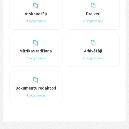
📁
📁
Atskaņotāji
Draiveri
9 programmas
8 programmas
📁
📁
Mūzikas radīšana
Arhivētāji
7 programmas
6 programmas
📁
Dokumentu redaktori
4 programmas