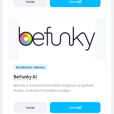
Vairāk
Vietne
BEZMAKSAS / MAKSAS
BeFunky AI
BeFunky AI automatizē fotoattēlu rediģēšanu un grafisko
dizainu, nodrošinot lietotājiem jaudīgus ...
Vairāk
Vietne