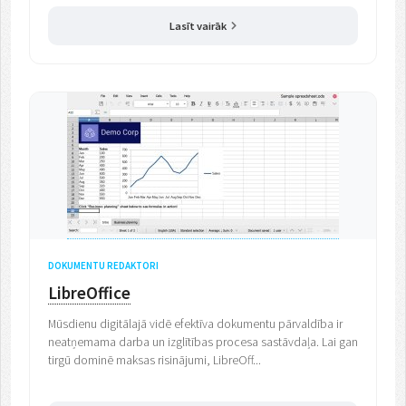
Lasīt vairāk
DOKUMENTU REDAKTORI
LibreOffice
Mūsdienu digitālajā vidē efektīva dokumentu pārvaldība ir
neatņemama darba un izglītības procesa sastāvdaļa. Lai gan
tirgū dominē maksas risinājumi, LibreOff...