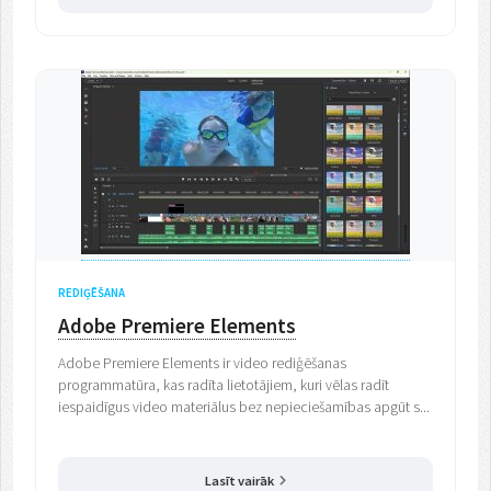
REDIĢĒŠANA
Adobe Premiere Elements
Adobe Premiere Elements ir video rediģēšanas
programmatūra, kas radīta lietotājiem, kuri vēlas radīt
iespaidīgus video materiālus bez nepieciešamības apgūt s...
Lasīt vairāk