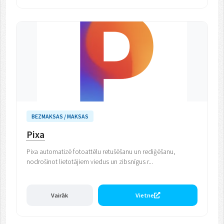
BEZMAKSAS / MAKSAS
Pixa
Pixa automatizē fotoattēlu retušēšanu un rediģēšanu,
nodrošinot lietotājiem viedus un zibsnīgus r...
Vairāk
Vietne