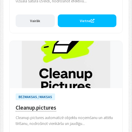
vizuālā satura izveidi, nodrošinot efektīvu...
Vairāk
Vietne
BEZMAKSAS / MAKSAS
Cleanup.pictures
Cleanup.pictures automatizē objektu noņemšanu un attēlu
tīrīšanu, nodrošinot vienkāršu un jaudīgu...