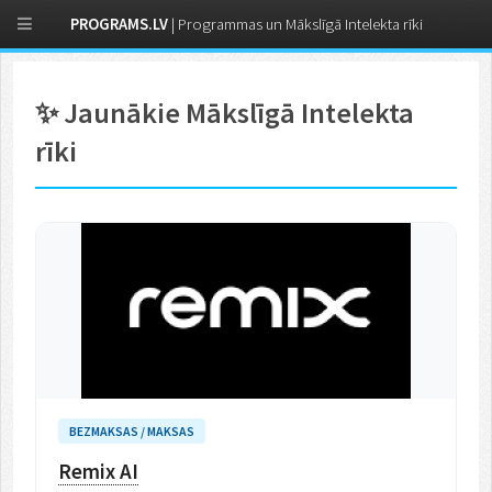
PROGRAMS.LV
| Programmas un Mākslīgā Intelekta rīki
✨ Jaunākie Mākslīgā Intelekta
rīki
BEZMAKSAS / MAKSAS
Remix AI