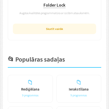
Folder Lock
Augstas kvalitātes programmatūra ar izcilām atsauksmēm.
Skatīt vairāk
📂 Populāras sadaļas
📁
📁
Rediģēšana
Ierakstīšana
9 programmas
9 programmas