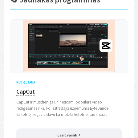
REDIĢĒŠANA
CapCut
CapCut ir mūsdienīgs un neticami populārs video
rediģēšanas rīks, ko izstrādājis uzņēmums ByteDance.
Sākotnēji ieguvis slavu kā mobilā lietotne, tas ir strau...
Lasīt vairāk