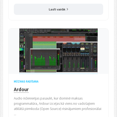
Lasīt vairāk
MŪZIKAS RADĪŠANA
Ardour
Audio inženierijas pasaulē, kur dominē maksas
programmatūra, Ardour izceļas kā viens no vadošajiem
atklātā pirmkoda (Open Source) risinājumiem profesionālai
...