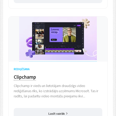
REDIĢĒŠANA
Clipchamp
Clipchamp ir vieds un lietotājam draudzīgs video
rediģēšanas rīks, ko izstrādājis uzņēmums Microsoft. Tas ir
radīts, lai padarītu video montāžu pieejamu ikvi...
Lasīt vairāk