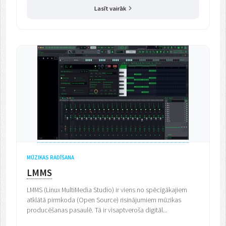
Lasīt vairāk
MŪZIKAS RADĪŠANA
LMMS
LMMS (Linux MultiMedia Studio) ir viens no spēcīgākajiem
atklātā pirmkoda (Open Source) risinājumiem mūzikas
producēšanas pasaulē. Tā ir visaptveroša digitāl...