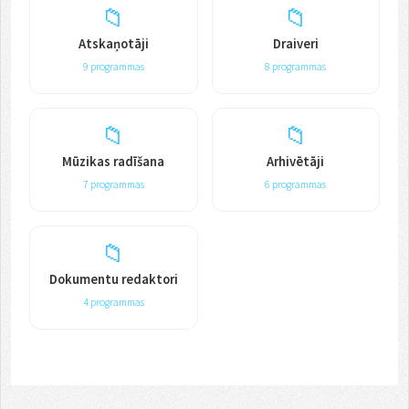
📁
📁
Atskaņotāji
Draiveri
9 programmas
8 programmas
📁
📁
Mūzikas radīšana
Arhivētāji
7 programmas
6 programmas
📁
Dokumentu redaktori
4 programmas