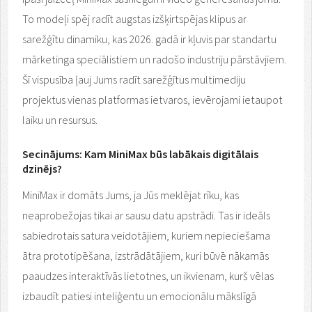
To modeļi spēj radīt augstas izšķirtspējas klipus ar
sarežģītu dinamiku, kas 2026. gadā ir kļuvis par standartu
mārketinga speciālistiem un radošo industriju pārstāvjiem.
Šī vispusība ļauj Jums radīt sarežģītus multimediju
projektus vienas platformas ietvaros, ievērojami ietaupot
laiku un resursus.
Secinājums: Kam MiniMax būs labākais digitālais
dzinējs?
MiniMax ir domāts Jums, ja Jūs meklējat rīku, kas
neaprobežojas tikai ar sausu datu apstrādi. Tas ir ideāls
sabiedrotais satura veidotājiem, kuriem nepieciešama
ātra prototipēšana, izstrādātājiem, kuri būvē nākamās
paaudzes interaktīvās lietotnes, un ikvienam, kurš vēlas
izbaudīt patiesi inteliģentu un emocionālu mākslīgā