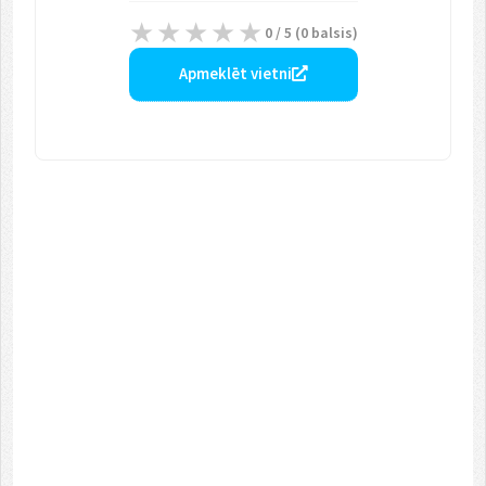
0
/ 5 (
0
balsis)
Apmeklēt vietni