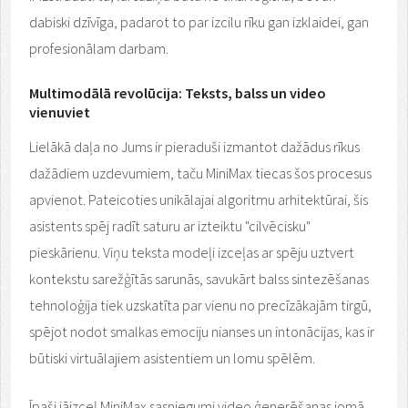
dabiski dzīvīga, padarot to par izcilu rīku gan izklaidei, gan
profesionālam darbam.
Multimodālā revolūcija: Teksts, balss un video
vienuviet
Lielākā daļa no Jums ir pieraduši izmantot dažādus rīkus
dažādiem uzdevumiem, taču MiniMax tiecas šos procesus
apvienot. Pateicoties unikālajai algoritmu arhitektūrai, šis
asistents spēj radīt saturu ar izteiktu "cilvēcisku"
pieskārienu. Viņu teksta modeļi izceļas ar spēju uztvert
kontekstu sarežģītās sarunās, savukārt balss sintezēšanas
tehnoloģija tiek uzskatīta par vienu no precīzākajām tirgū,
spējot nodot smalkas emociju nianses un intonācijas, kas ir
būtiski virtuālajiem asistentiem un lomu spēlēm.
Īpaši jāizceļ MiniMax sasniegumi video ģenerēšanas jomā.