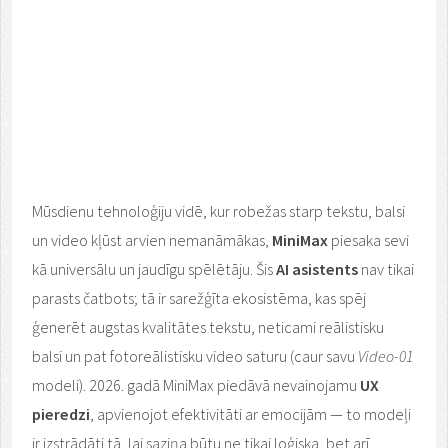
Mūsdienu tehnoloģiju vidē, kur robežas starp tekstu, balsi
un video kļūst arvien nemanāmākas,
MiniMax
piesaka sevi
kā universālu un jaudīgu spēlētāju. Šis
AI asistents
nav tikai
parasts čatbots; tā ir sarežģīta ekosistēma, kas spēj
ģenerēt augstas kvalitātes tekstu, neticami reālistisku
balsi un pat fotoreālistisku video saturu (caur savu
Video-01
modeli). 2026. gadā MiniMax piedāvā nevainojamu
UX
pieredzi
, apvienojot efektivitāti ar emocijām — to modeļi
ir izstrādāti tā, lai saziņa būtu ne tikai loģiska, bet arī