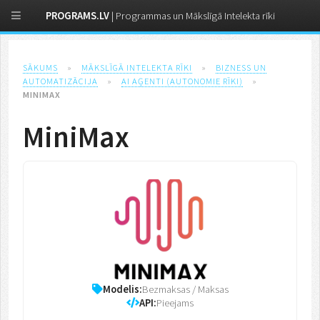
PROGRAMS.LV
| Programmas un Mākslīgā Intelekta rīki
SĀKUMS
»
MĀKSLĪGĀ INTELEKTA RĪKI
»
BIZNESS UN
AUTOMATIZĀCIJA
»
AI AĢENTI (AUTONOMIE RĪKI)
»
MINIMAX
MiniMax
Modelis:
Bezmaksas / Maksas
API:
Pieejams