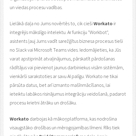
un viedas procesu vadības.
Lielākā daļa no Jums novērtēs to, cik cieši
Workato
ir
integrējis mākslīgo intelektu. Ar funkciju "Workbot",
asistents ļauj Jums vadīt sarežģītus biznesa procesus tieši
no Slack vai Microsoft Teams vides. Iedomājieties, ka Jūs
varat apstiprināt atvaļinājumus, pārskatīt pārdošanas
rādītājus vai pievienot jaunus darbiniekus visām sistēmām,
vienkārši sarakstoties ar savu AI palīgu. Workato ne tikai
pārsūta datus, bet arī izmanto mašīnmācīšanos, lai
ieteiktu labākos risinājumus integrāciju veidošanā, padarot
procesu krietni ātrāku un drošāku.
Workato
darbojas kā mākoņplatforma, kas nodrošina
visaugstāko drošības un mērogojamības līmeni. Rīks tiek