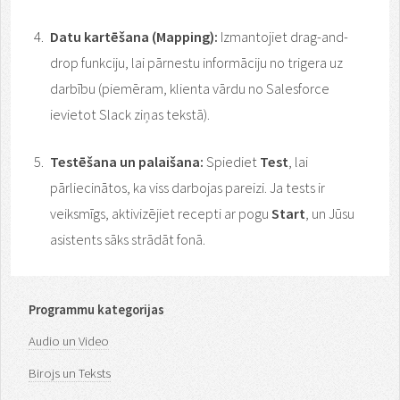
Datu kartēšana (Mapping):
Izmantojiet drag-and-
drop funkciju, lai pārnestu informāciju no trigera uz
darbību (piemēram, klienta vārdu no Salesforce
ievietot Slack ziņas tekstā).
Testēšana un palaišana:
Spiediet
Test
, lai
pārliecinātos, ka viss darbojas pareizi. Ja tests ir
veiksmīgs, aktivizējiet recepti ar pogu
Start
, un Jūsu
asistents sāks strādāt fonā.
Programmu kategorijas
Audio un Video
Birojs un Teksts