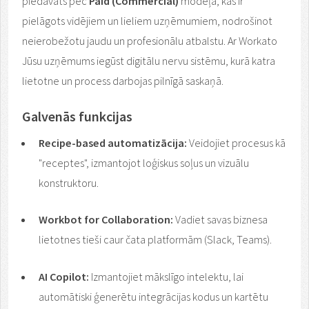
piedāvāts pēc
Paid (Commercial)
modeļa, kas ir
pielāgots vidējiem un lieliem uzņēmumiem, nodrošinot
neierobežotu jaudu un profesionālu atbalstu. Ar Workato
Jūsu uzņēmums iegūst digitālu nervu sistēmu, kurā katra
lietotne un process darbojas pilnīgā saskaņā.
Galvenās funkcijas
Recipe-based automatizācija:
Veidojiet procesus kā
"receptes", izmantojot loģiskus soļus un vizuālu
konstruktoru.
Workbot for Collaboration:
Vadiet savas biznesa
lietotnes tieši caur čata platformām (Slack, Teams).
AI Copilot:
Izmantojiet mākslīgo intelektu, lai
automātiski ģenerētu integrācijas kodus un kartētu