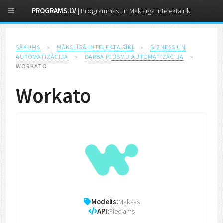
PROGRAMS.LV
| Programmas un Mākslīgā Intelekta rīki
SĀKUMS
»
MĀKSLĪGĀ INTELEKTA RĪKI
»
BIZNESS UN
AUTOMATIZĀCIJA
»
DARBA PLŪSMU AUTOMATIZĀCIJA
»
WORKATO
Workato
Modelis:
Maksas
API:
Pieejams