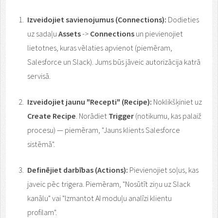
Izveidojiet savienojumus (Connections):
Dodieties
uz sadaļu
Assets
->
Connections
un pievienojiet
lietotnes, kuras vēlaties apvienot (piemēram,
Salesforce un Slack). Jums būs jāveic autorizācija katrā
servisā.
Izveidojiet jaunu "Recepti" (Recipe):
Noklikšķiniet uz
Create Recipe
. Norādiet
Trigger
(notikumu, kas palaiž
procesu) — piemēram, "Jauns klients Salesforce
sistēmā".
Definējiet darbības (Actions):
Pievienojiet soļus, kas
javeic pēc trigera. Piemēram, "Nosūtīt ziņu uz Slack
kanālu" vai "Izmantot AI moduļu analīzi klientu
profilam".