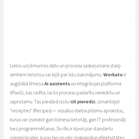
Lielos uzņēmumos datu un procesu saskaņošana starp
simtiem lietotņu var kļūt par īstu izaicinājumu.
Workato
ir
augstākā līmeņa
AI asistents
un integrācijas platforma
(iPaaS), kas radīta, lai šo procesu padarītu vienkāršu un
saprotamu. Tas piedāvā izcilu
UX pieredzi
, izmantojot
"receptes" (Recipes) — vizuālus darba plūsmu aprakstus,
kurus var izveidot gan biznesa lietotāji, gan IT profesionāļi
bez programmēšanas. Šis rīks ir kļuvis par standartu
organizācijām, kuras tiecas pēc maksimālas efektivitātes