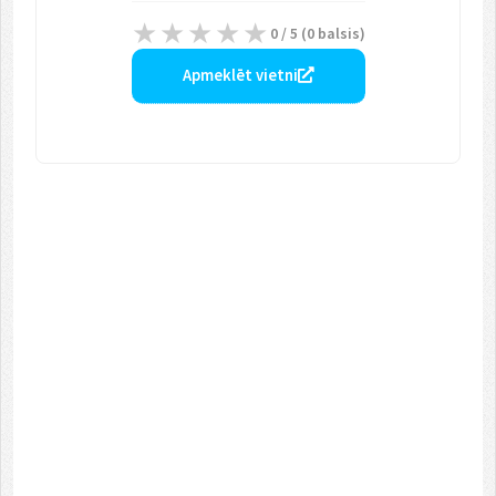
0
/ 5 (
0
balsis)
Apmeklēt vietni