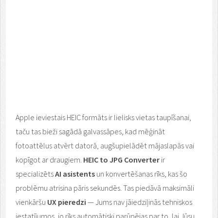
Apple ieviestais HEIC formāts ir lielisks vietas taupīšanai,
taču tas bieži sagādā galvassāpes, kad mēģināt
fotoattēlus atvērt datorā, augšupielādēt mājaslapās vai
kopīgot ar draugiem.
HEIC to JPG Converter
ir
specializēts
AI asistents
un konvertēšanas rīks, kas šo
problēmu atrisina pāris sekundēs. Tas piedāvā maksimāli
vienkāršu
UX pieredzi
— Jums nav jāiedziļinās tehniskos
iestatījumos, jo rīks automātiski parūpējas par to, lai Jūsu