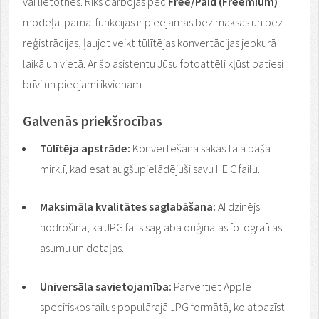
vai lietotnes. Rīks darbojas pēc
Free/Paid (Freemium)
modeļa: pamatfunkcijas ir pieejamas bez maksas un bez
reģistrācijas, ļaujot veikt tūlītējas konvertācijas jebkurā
laikā un vietā. Ar šo asistentu Jūsu fotoattēli kļūst patiesi
brīvi un pieejami ikvienam.
Galvenās priekšrocības
Tūlītēja apstrāde:
Konvertēšana sākas tajā pašā
mirklī, kad esat augšupielādējuši savu HEIC failu.
Maksimāla kvalitātes saglabāšana:
AI dzinējs
nodrošina, ka JPG fails saglabā oriģinālās fotogrāfijas
asumu un detaļas.
Universāla savietojamība:
Pārvērtiet Apple
specifiskos failus populārajā JPG formātā, ko atpazīst