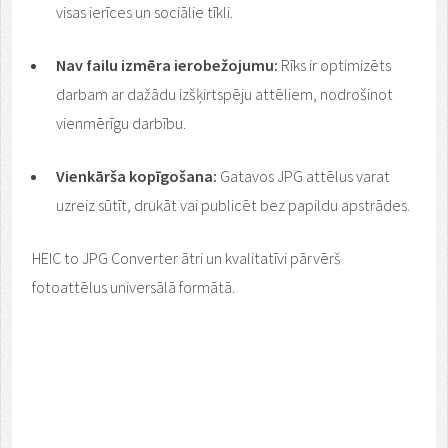
visas ierīces un sociālie tīkli.
Nav failu izmēra ierobežojumu:
Rīks ir optimizēts
darbam ar dažādu izšķirtspēju attēliem, nodrošinot
vienmērīgu darbību.
Vienkārša kopīgošana:
Gatavos JPG attēlus varat
uzreiz sūtīt, drukāt vai publicēt bez papildu apstrādes.
HEIC to JPG Converter ātri un kvalitatīvi pārvērš
fotoattēlus universālā formātā.