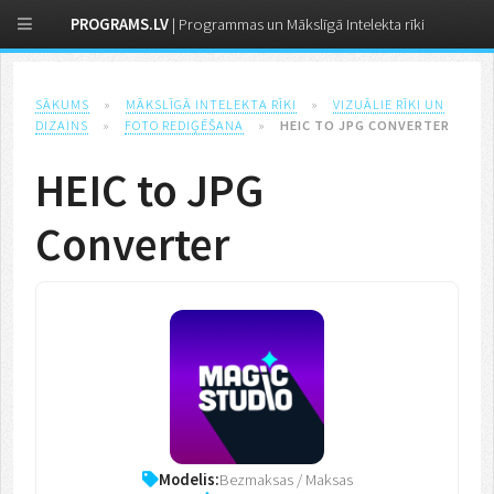
PROGRAMS.LV
| Programmas un Mākslīgā Intelekta rīki
SĀKUMS
»
MĀKSLĪGĀ INTELEKTA RĪKI
»
VIZUĀLIE RĪKI UN
DIZAINS
»
FOTO REDIĢĒŠANA
»
HEIC TO JPG CONVERTER
HEIC to JPG
Converter
Modelis:
Bezmaksas / Maksas