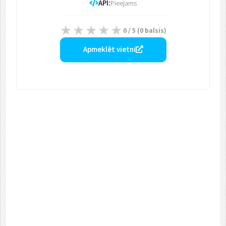
API:
Pieejams
0
/ 5 (
0
balsis)
Apmeklēt vietni