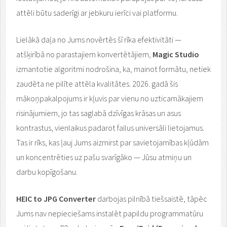
attēli būtu saderīgi ar jebkuru ierīci vai platformu.
Lielākā daļa no Jums novērtēs šī rīka efektivitāti —
atšķirībā no parastajiem konvertētājiem,
Magic Studio
izmantotie algoritmi nodrošina, ka, mainot formātu, netiek
zaudēta ne pilīte attēla kvalitātes. 2026. gadā šis
mākoņpakalpojums ir kļuvis par vienu no uzticamākajiem
risinājumiem, jo tas saglabā dzīvīgas krāsas un asus
kontrastus, vienlaikus padarot failus universāli lietojamus.
Tas ir rīks, kas ļauj Jums aizmirst par savietojamības kļūdām
un koncentrēties uz pašu svarīgāko — Jūsu atmiņu un
darbu kopīgošanu.
HEIC to JPG Converter
darbojas pilnībā tiešsaistē, tāpēc
Jums nav nepieciešams instalēt papildu programmatūru