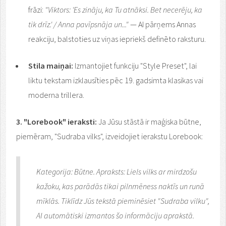
frāzi:
"Viktors: 'Es zināju, ka Tu atnāksi. Bet necerēju, ka
tik drīz.' / Anna pavīpsnāja un..."
— AI pārņems Annas
reakciju, balstoties uz viņas iepriekš definēto raksturu.
Stila maiņai:
Izmantojiet funkciju "Style Preset", lai
liktu tekstam izklausīties pēc 19. gadsimta klasikas vai
moderna trillera.
3. "Lorebook" ieraksti:
Ja Jūsu stāstā ir maģiska būtne,
piemēram, "Sudraba vilks", izveidojiet ierakstu Lorebook:
Kategorija: Būtne. Apraksts: Liels vilks ar mirdzošu
kažoku, kas parādās tikai pilnmēness naktīs un runā
mīklās.
Tiklīdz Jūs tekstā pieminēsiet "Sudraba vilku",
AI automātiski izmantos šo informāciju aprakstā.