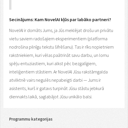
Secinājums: Kam NovelAI kļūs par labāko partneri?
NovelAI ir domāts Jums, ja Jūs meklējat drošu un privātu
vietu saviem radošajiem eksperimentiem (platforma
nodrošina pilnīgu tekstu šifrēšanu). Tas ir rīks nopietniem
rakstniekiem, kuri vēlas paātrināt savu darbu, un lomu
spēļu entuziastiem, kuri alkst pēc bezgalīgiem,
inteliģentiem stāstiem. Ar NovelAI Jūsu rakstāmgalda
atvilktnē vairs negulēs nepabeigti darbi — Jums ir
asistents, kurš ir gatavs turpināt Jūsu stāstu jebkurā
diennakts laikā, saglabājot Jūsu unikālo balsi.
Programmu kategorijas