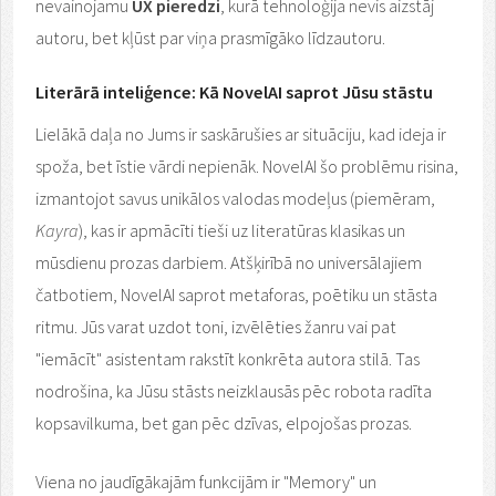
nevainojamu
UX pieredzi
, kurā tehnoloģija nevis aizstāj
autoru, bet kļūst par viņa prasmīgāko līdzautoru.
Literārā inteliģence: Kā NovelAI saprot Jūsu stāstu
Lielākā daļa no Jums ir saskārušies ar situāciju, kad ideja ir
spoža, bet īstie vārdi nepienāk. NovelAI šo problēmu risina,
izmantojot savus unikālos valodas modeļus (piemēram,
Kayra
), kas ir apmācīti tieši uz literatūras klasikas un
mūsdienu prozas darbiem. Atšķirībā no universālajiem
čatbotiem, NovelAI saprot metaforas, poētiku un stāsta
ritmu. Jūs varat uzdot toni, izvēlēties žanru vai pat
"iemācīt" asistentam rakstīt konkrēta autora stilā. Tas
nodrošina, ka Jūsu stāsts neizklausās pēc robota radīta
kopsavilkuma, bet gan pēc dzīvas, elpojošas prozas.
Viena no jaudīgākajām funkcijām ir "Memory" un