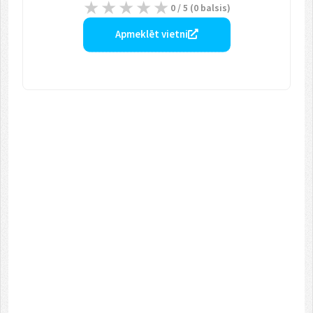
0
/ 5 (
0
balsis)
Apmeklēt vietni