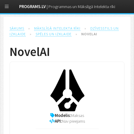
PROGRAMS.LV
| Programmas un Mākslīgā Intelekta rīki
SĀKUMS
»
MĀKSLĪGĀ INTELEKTA RĪKI
»
DZĪVESSTILS UN
IZKLAIDE
»
SPĒLES UN IZKLAIDE
»
NOVELAI
NovelAI
Modelis:
Maksas
API:
Nav pieejams