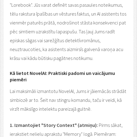
"Lorebook". Jūs varat definēt savas pasaules noteikumus,
tēlu rakstura īpašības un vēstures faktus, un AI asistents tos
vienmēr paturēs prātā, nodrošinot stāsta konsekvenci pat
pēc simtiem uzrakstītu lapaspušu. Tas ļauj Jums radīt
episkas sāgas vai sarežģītus detektīvromānus,
neuztraucoties, ka asistents aizmirsīs galvenā varoņa acu
krāsu vai kādu būtisku pagātnes notikumu.
Kā lietot NovelAI: Praktiski padomi un vaicājumu
piemēri
Lai maksimāli izmantotu NovelAI, Jums ir jāiemācās strādāt
simbiozē ar to. Šeit nav stingru komandu, taču ir veidi, kā
virzīt mākslīgo intelektu pareizajā gultnē.
1. Izmantojiet "Story Context" (atmiņu):
Pirms sākat,
ierakstiet nelielu aprakstu "Memory" logā. Piemēram: