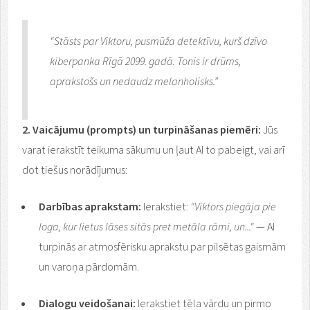
“Stāsts par Viktoru, pusmūža detektīvu, kurš dzīvo
kiberpanka Rīgā 2099. gadā. Tonis ir drūms,
aprakstošs un nedaudz melanholisks.”
2. Vaicājumu (prompts) un turpināšanas piemēri:
Jūs
varat ierakstīt teikuma sākumu un ļaut AI to pabeigt, vai arī
dot tiešus norādījumus:
Darbības aprakstam:
Ierakstiet:
"Viktors piegāja pie
loga, kur lietus lāses sitās pret metāla rāmi, un..."
— AI
turpinās ar atmosfērisku aprakstu par pilsētas gaismām
un varoņa pārdomām.
Dialogu veidošanai:
Ierakstiet tēla vārdu un pirmo