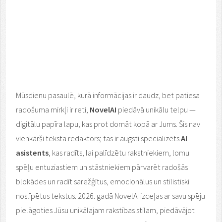
Mūsdienu pasaulē, kurā informācijas ir daudz, bet patiesa
radošuma mirkļi ir reti,
NovelAI
piedāvā unikālu telpu —
digitālu papīra lapu, kas prot domāt kopā ar Jums. Šis nav
vienkārši teksta redaktors; tas ir augsti specializēts
AI
asistents
, kas radīts, lai palīdzētu rakstniekiem, lomu
spēļu entuziastiem un stāstniekiem pārvarēt radošās
blokādes un radīt sarežģītus, emocionālus un stilistiski
noslīpētus tekstus. 2026. gadā NovelAI izceļas ar savu spēju
pielāgoties Jūsu unikālajam rakstības stilam, piedāvājot