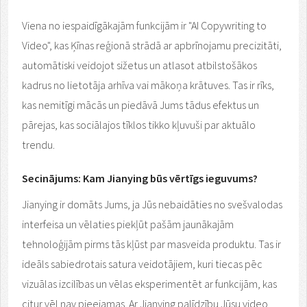
Viena no iespaidīgākajām funkcijām ir "AI Copywriting to
Video", kas Ķīnas reģionā strādā ar apbrīnojamu precizitāti,
automātiski veidojot sižetus un atlasot atbilstošākos
kadrus no lietotāja arhīva vai mākoņa krātuves. Tas ir rīks,
kas nemitīgi mācās un piedāvā Jums tādus efektus un
pārejas, kas sociālajos tīklos tikko kļuvuši par aktuālo
trendu.
Secinājums: Kam Jianying būs vērtīgs ieguvums?
Jianying ir domāts Jums, ja Jūs nebaidāties no svešvalodas
interfeisa un vēlaties piekļūt pašām jaunākajām
tehnoloģijām pirms tās kļūst par masveida produktu. Tas ir
ideāls sabiedrotais satura veidotājiem, kuri tiecas pēc
vizuālas izcilības un vēlas eksperimentēt ar funkcijām, kas
citur vēl nav pieejamas. Ar Jianying palīdzību Jūsu video