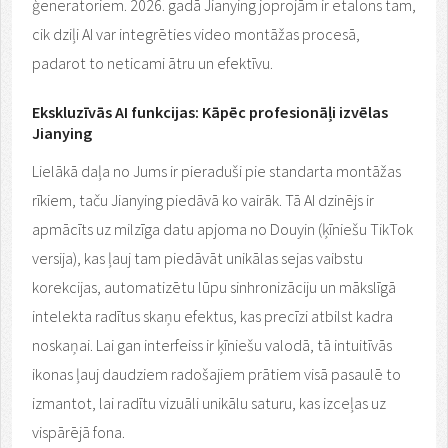
ģeneratoriem. 2026. gadā Jianying joprojām ir etalons tam,
cik dziļi AI var integrēties video montāžas procesā,
padarot to neticami ātru un efektīvu.
Ekskluzīvās AI funkcijas: Kāpēc profesionāļi izvēlas
Jianying
Lielākā daļa no Jums ir pieraduši pie standarta montāžas
rīkiem, taču Jianying piedāvā ko vairāk. Tā AI dzinējs ir
apmācīts uz milzīga datu apjoma no Douyin (ķīniešu TikTok
versija), kas ļauj tam piedāvāt unikālas sejas vaibstu
korekcijas, automatizētu lūpu sinhronizāciju un mākslīgā
intelekta radītus skaņu efektus, kas precīzi atbilst kadra
noskaņai. Lai gan interfeiss ir ķīniešu valodā, tā intuitīvās
ikonas ļauj daudziem radošajiem prātiem visā pasaulē to
izmantot, lai radītu vizuāli unikālu saturu, kas izceļas uz
vispārējā fona.