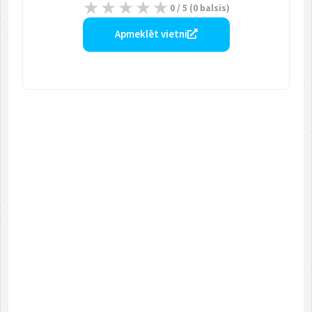
0
/ 5 (
0
balsis)
Apmeklēt vietni