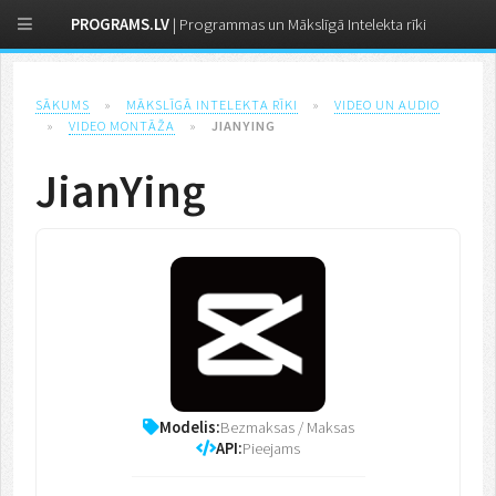
PROGRAMS.LV
| Programmas un Mākslīgā Intelekta rīki
SĀKUMS
»
MĀKSLĪGĀ INTELEKTA RĪKI
»
VIDEO UN AUDIO
»
VIDEO MONTĀŽA
»
JIANYING
JianYing
Modelis:
Bezmaksas / Maksas
API:
Pieejams