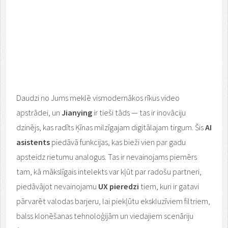
Daudzi no Jums meklē vismodernākos rīkus video
apstrādei, un
Jianying
ir tieši tāds — tas ir inovāciju
dzinējs, kas radīts Ķīnas milzīgajam digitālajam tirgum. Šis
AI
asistents
piedāvā funkcijas, kas bieži vien par gadu
apsteidz rietumu analogus. Tas ir nevainojams piemērs
tam, kā mākslīgais intelekts var kļūt par radošu partneri,
piedāvājot nevainojamu
UX pieredzi
tiem, kuri ir gatavi
pārvarēt valodas barjeru, lai piekļūtu ekskluzīviem filtriem,
balss klonēšanas tehnoloģijām un viedajiem scenāriju