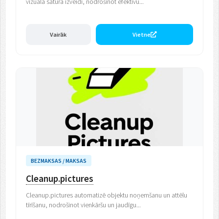
vizuālā satura izveidi, nodrošinot efektīvu...
Vairāk
Vietne
BEZMAKSAS / MAKSAS
Cleanup.pictures
Cleanup.pictures automatizē objektu noņemšanu un attēlu
tīrīšanu, nodrošinot vienkāršu un jaudīgu...