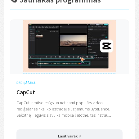
REDIĢĒŠANA
CapCut
CapCut ir mūsdienīgs un neticami populārs video
rediģēšanas rīks, ko izstrādājis uzņēmums ByteDance.
Sākotnēji ieguvis slavu kā mobilā lietotne, tas ir strau...
Lasīt vairāk