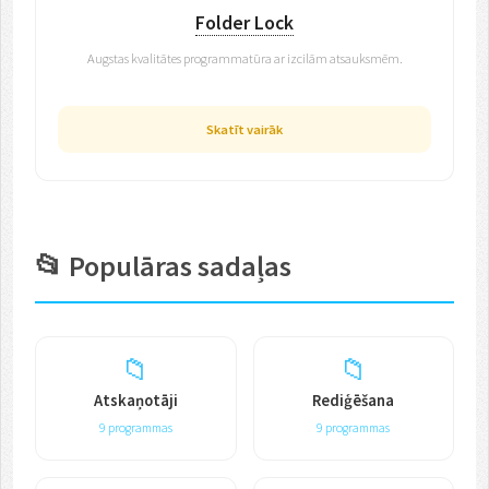
Folder Lock
Augstas kvalitātes programmatūra ar izcilām atsauksmēm.
Skatīt vairāk
📂 Populāras sadaļas
📁
📁
Atskaņotāji
Rediģēšana
9 programmas
9 programmas