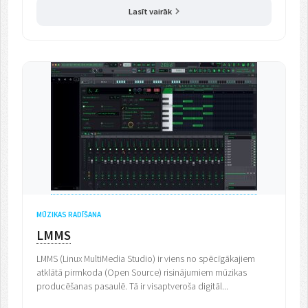
Lasīt vairāk
MŪZIKAS RADĪŠANA
LMMS
LMMS (Linux MultiMedia Studio) ir viens no spēcīgākajiem
atklātā pirmkoda (Open Source) risinājumiem mūzikas
producēšanas pasaulē. Tā ir visaptveroša digitāl...