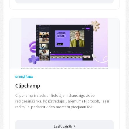
REDIĢĒŠANA
Clipchamp
Clipchamp ir vieds un lietotājam draudzīgs video
rediģēšanas rīks, ko izstrādājis uzņēmums Microsoft. Tas ir
radīts, lai padarītu video montāžu pieejamu ikvi...
Lasīt vairāk