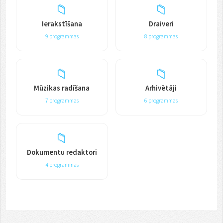
📁
📁
Ierakstīšana
Draiveri
9 programmas
8 programmas
📁
📁
Mūzikas radīšana
Arhivētāji
7 programmas
6 programmas
📁
Dokumentu redaktori
4 programmas