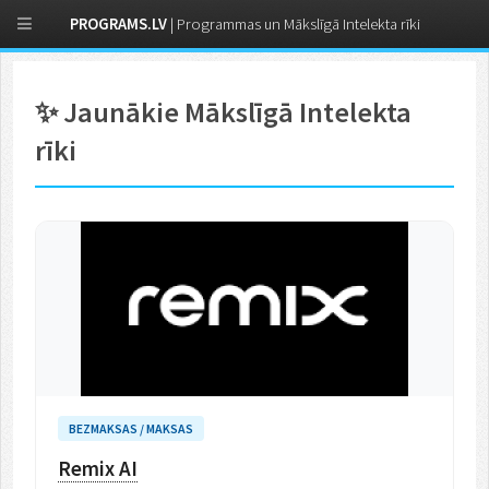
PROGRAMS.LV
| Programmas un Mākslīgā Intelekta rīki
✨ Jaunākie Mākslīgā Intelekta
rīki
BEZMAKSAS / MAKSAS
Remix AI