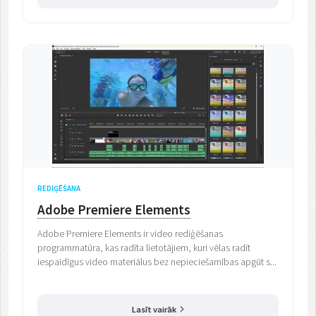
REDIĢĒŠANA
Adobe Premiere Elements
Adobe Premiere Elements ir video rediģēšanas
programmatūra, kas radīta lietotājiem, kuri vēlas radīt
iespaidīgus video materiālus bez nepieciešamības apgūt s...
Lasīt vairāk