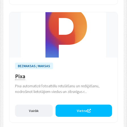
BEZMAKSAS / MAKSAS
Pixa
Pixa automatizē fotoattēlu retušēšanu un rediģēšanu,
nodrošinot lietotājiem viedus un zibsnīgus r...
Vairāk
Vietne