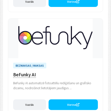
Vairāk
Vietne
BEZMAKSAS / MAKSAS
BeFunky AI
BeFunky AI automatizē fotoattēlu rediģēšanu un grafisko
dizainu, nodrošinot lietotājiem jaudīgus ...
Vairāk
Vietne