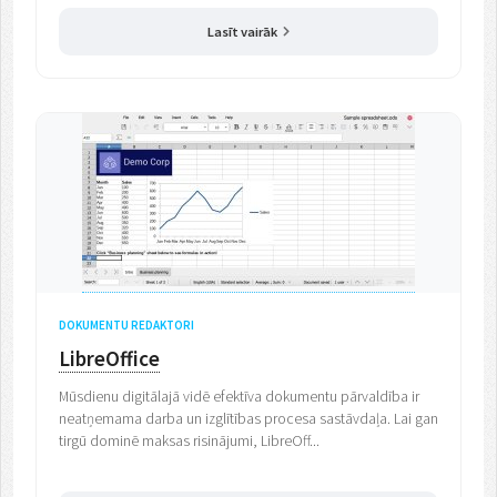
Lasīt vairāk
DOKUMENTU REDAKTORI
LibreOffice
Mūsdienu digitālajā vidē efektīva dokumentu pārvaldība ir
neatņemama darba un izglītības procesa sastāvdaļa. Lai gan
tirgū dominē maksas risinājumi, LibreOff...