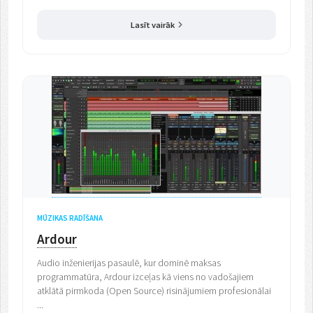
Lasīt vairāk
MŪZIKAS RADĪŠANA
Ardour
Audio inženierijas pasaulē, kur dominē maksas
programmatūra, Ardour izceļas kā viens no vadošajiem
atklātā pirmkoda (Open Source) risinājumiem profesionālai
...