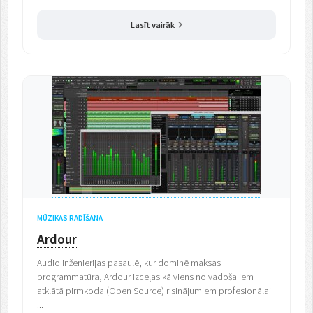
Lasīt vairāk
MŪZIKAS RADĪŠANA
Ardour
Audio inženierijas pasaulē, kur dominē maksas
programmatūra, Ardour izceļas kā viens no vadošajiem
atklātā pirmkoda (Open Source) risinājumiem profesionālai
...