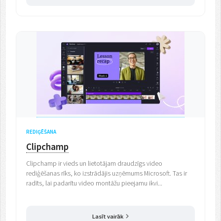
REDIĢĒŠANA
Clipchamp
Clipchamp ir vieds un lietotājam draudzīgs video
rediģēšanas rīks, ko izstrādājis uzņēmums Microsoft. Tas ir
radīts, lai padarītu video montāžu pieejamu ikvi...
Lasīt vairāk