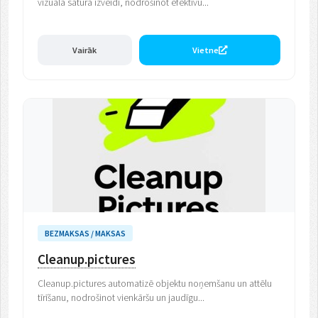
vizuālā satura izveidi, nodrošinot efektīvu...
Vairāk
Vietne
BEZMAKSAS / MAKSAS
Cleanup.pictures
Cleanup.pictures automatizē objektu noņemšanu un attēlu
tīrīšanu, nodrošinot vienkāršu un jaudīgu...