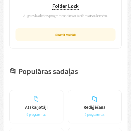
Folder Lock
Augstas kvalitātes programmatūra ar izcilām atsauksmēm.
Skatīt vairāk
📂 Populāras sadaļas
📁
📁
Atskaņotāji
Rediģēšana
9 programmas
9 programmas