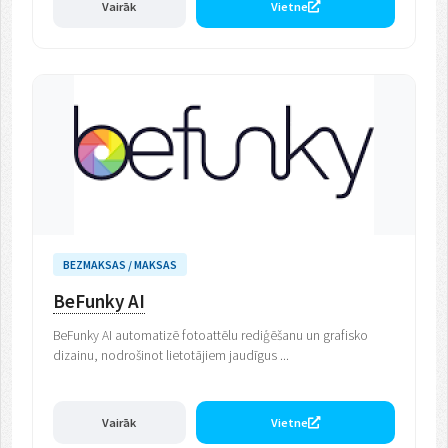
Vairāk
Vietne
BEZMAKSAS / MAKSAS
BeFunky AI
BeFunky AI automatizē fotoattēlu rediģēšanu un grafisko
dizainu, nodrošinot lietotājiem jaudīgus ...
Vairāk
Vietne