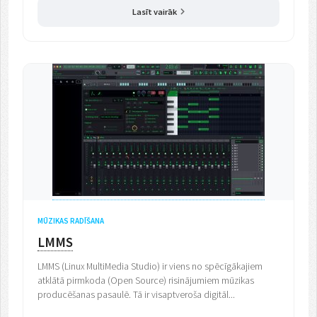
Lasīt vairāk
MŪZIKAS RADĪŠANA
LMMS
LMMS (Linux MultiMedia Studio) ir viens no spēcīgākajiem
atklātā pirmkoda (Open Source) risinājumiem mūzikas
producēšanas pasaulē. Tā ir visaptveroša digitāl...