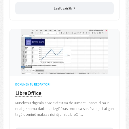
Lasīt vairāk
DOKUMENTU REDAKTORI
LibreOffice
Mūsdienu digitālajā vidē efektīva dokumentu pārvaldība ir
neatņemama darba un izglītības procesa sastāvdaļa. Lai gan
tirgū dominē maksas risinājumi, LibreOff...