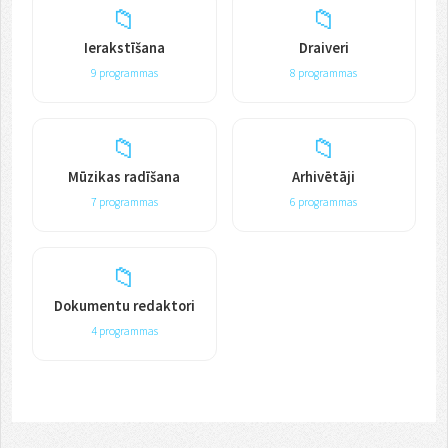
📁
📁
Ierakstīšana
Draiveri
9 programmas
8 programmas
📁
📁
Mūzikas radīšana
Arhivētāji
7 programmas
6 programmas
📁
Dokumentu redaktori
4 programmas