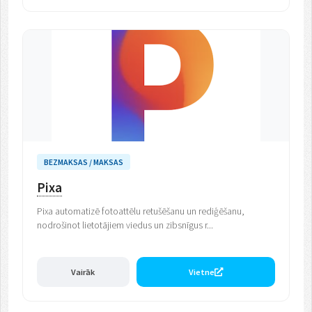
BEZMAKSAS / MAKSAS
Pixa
Pixa automatizē fotoattēlu retušēšanu un rediģēšanu,
nodrošinot lietotājiem viedus un zibsnīgus r...
Vairāk
Vietne