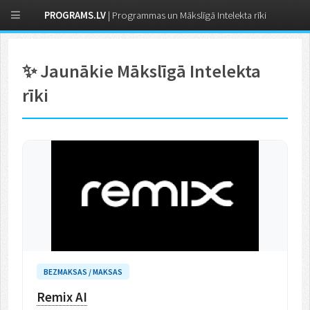
PROGRAMS.LV
| Programmas un Mākslīgā Intelekta rīki
✨ Jaunākie Mākslīgā Intelekta
rīki
BEZMAKSAS / MAKSAS
Remix AI