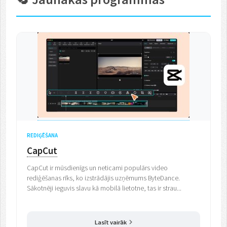
REDIĢĒŠANA
CapCut
CapCut ir mūsdienīgs un neticami populārs video
rediģēšanas rīks, ko izstrādājis uzņēmums ByteDance.
Sākotnēji ieguvis slavu kā mobilā lietotne, tas ir strau...
Lasīt vairāk