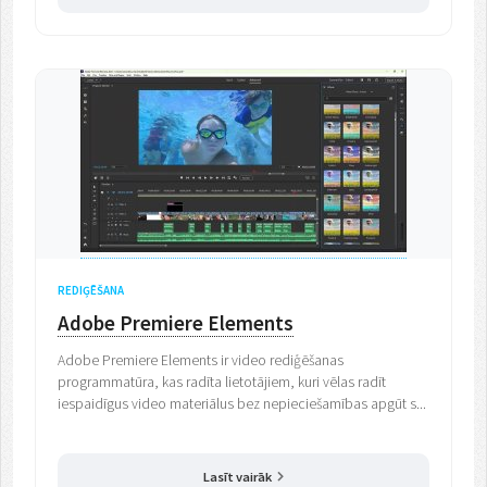
REDIĢĒŠANA
Adobe Premiere Elements
Adobe Premiere Elements ir video rediģēšanas
programmatūra, kas radīta lietotājiem, kuri vēlas radīt
iespaidīgus video materiālus bez nepieciešamības apgūt s...
Lasīt vairāk