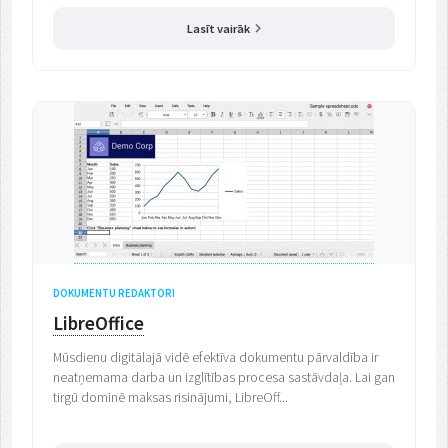
Lasīt vairāk
DOKUMENTU REDAKTORI
LibreOffice
Mūsdienu digitālajā vidē efektīva dokumentu pārvaldība ir
neatņemama darba un izglītības procesa sastāvdaļa. Lai gan
tirgū dominē maksas risinājumi, LibreOff...