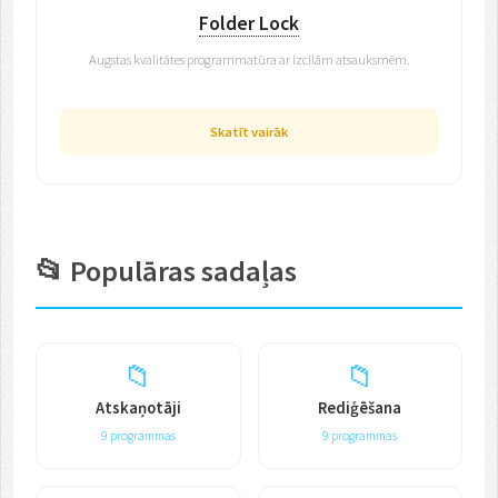
Folder Lock
Augstas kvalitātes programmatūra ar izcilām atsauksmēm.
Skatīt vairāk
📂 Populāras sadaļas
📁
📁
Atskaņotāji
Rediģēšana
9 programmas
9 programmas