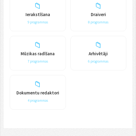
📁
📁
Ierakstīšana
Draiveri
9 programmas
8 programmas
📁
📁
Mūzikas radīšana
Arhivētāji
7 programmas
6 programmas
📁
Dokumentu redaktori
4 programmas