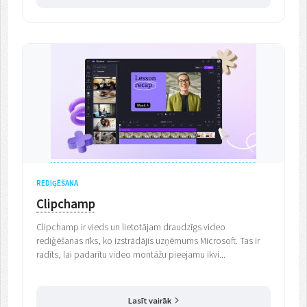
REDIĢĒŠANA
Clipchamp
Clipchamp ir vieds un lietotājam draudzīgs video
rediģēšanas rīks, ko izstrādājis uzņēmums Microsoft. Tas ir
radīts, lai padarītu video montāžu pieejamu ikvi...
Lasīt vairāk