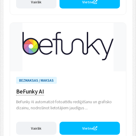
Vairāk
Vietne
BEZMAKSAS / MAKSAS
BeFunky AI
BeFunky AI automatizē fotoattēlu rediģēšanu un grafisko
dizainu, nodrošinot lietotājiem jaudīgus ...
Vairāk
Vietne