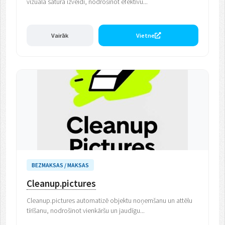
vizuālā satura izveidi, nodrošinot efektīvu...
Vairāk
Vietne
BEZMAKSAS / MAKSAS
Cleanup.pictures
Cleanup.pictures automatizē objektu noņemšanu un attēlu
tīrīšanu, nodrošinot vienkāršu un jaudīgu...