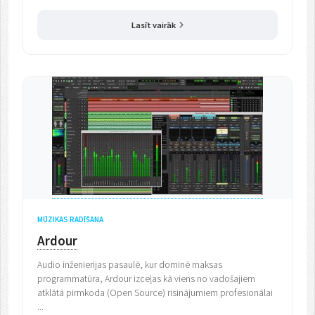
Lasīt vairāk
MŪZIKAS RADĪŠANA
Ardour
Audio inženierijas pasaulē, kur dominē maksas
programmatūra, Ardour izceļas kā viens no vadošajiem
atklātā pirmkoda (Open Source) risinājumiem profesionālai
...