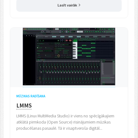
Lasīt vairāk
MŪZIKAS RADĪŠANA
LMMS
LMMS (Linux MultiMedia Studio) ir viens no spēcīgākajiem
atklātā pirmkoda (Open Source) risinājumiem mūzikas
producēšanas pasaulē. Tā ir visaptveroša digitāl...