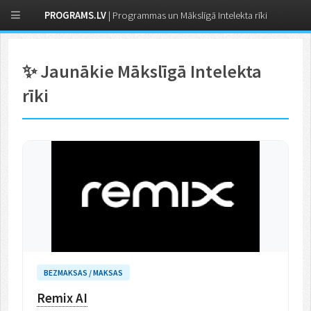
PROGRAMS.LV
| Programmas un Mākslīgā Intelekta rīki
✨ Jaunākie Mākslīgā Intelekta
rīki
BEZMAKSAS / MAKSAS
Remix AI