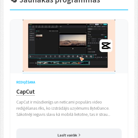
REDIĢĒŠANA
CapCut
CapCut ir mūsdienīgs un neticami populārs video
rediģēšanas rīks, ko izstrādājis uzņēmums ByteDance.
Sākotnēji ieguvis slavu kā mobilā lietotne, tas ir strau...
Lasīt vairāk