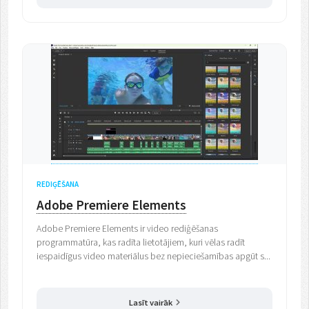
REDIĢĒŠANA
Adobe Premiere Elements
Adobe Premiere Elements ir video rediģēšanas
programmatūra, kas radīta lietotājiem, kuri vēlas radīt
iespaidīgus video materiālus bez nepieciešamības apgūt s...
Lasīt vairāk