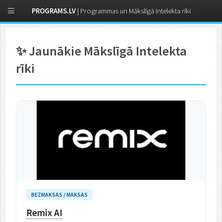
PROGRAMS.LV
| Programmas un Mākslīgā Intelekta rīki
✨ Jaunākie Mākslīgā Intelekta
rīki
BEZMAKSAS / MAKSAS
Remix AI