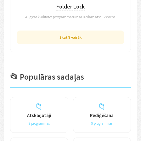
Folder Lock
Augstas kvalitātes programmatūra ar izcilām atsauksmēm.
Skatīt vairāk
📂 Populāras sadaļas
📁
📁
Atskaņotāji
Rediģēšana
9 programmas
9 programmas