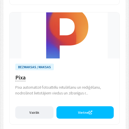
BEZMAKSAS / MAKSAS
Pixa
Pixa automatizē fotoattēlu retušēšanu un rediģēšanu,
nodrošinot lietotājiem viedus un zibsnīgus r...
Vairāk
Vietne