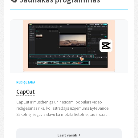
REDIĢĒŠANA
CapCut
CapCut ir mūsdienīgs un neticami populārs video
rediģēšanas rīks, ko izstrādājis uzņēmums ByteDance.
Sākotnēji ieguvis slavu kā mobilā lietotne, tas ir strau...
Lasīt vairāk