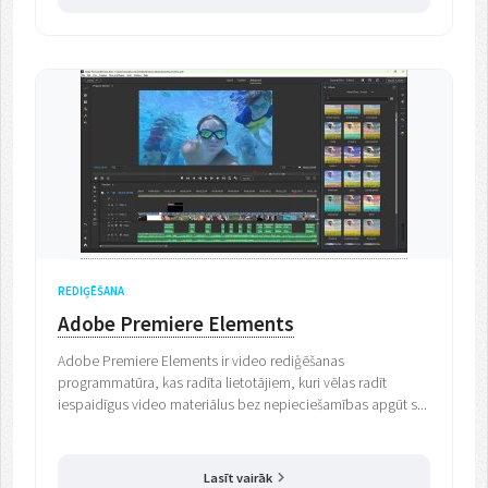
REDIĢĒŠANA
Adobe Premiere Elements
Adobe Premiere Elements ir video rediģēšanas
programmatūra, kas radīta lietotājiem, kuri vēlas radīt
iespaidīgus video materiālus bez nepieciešamības apgūt s...
Lasīt vairāk