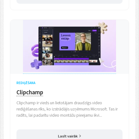
REDIĢĒŠANA
Clipchamp
Clipchamp ir vieds un lietotājam draudzīgs video
rediģēšanas rīks, ko izstrādājis uzņēmums Microsoft. Tas ir
radīts, lai padarītu video montāžu pieejamu ikvi...
Lasīt vairāk