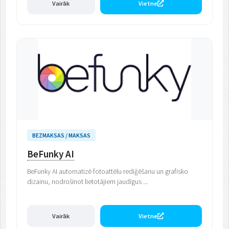
Vairāk
Vietne
BEZMAKSAS / MAKSAS
BeFunky AI
BeFunky AI automatizē fotoattēlu rediģēšanu un grafisko
dizainu, nodrošinot lietotājiem jaudīgus ...
Vairāk
Vietne