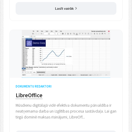
Lasīt vairāk
DOKUMENTU REDAKTORI
LibreOffice
Mūsdienu digitālajā vidē efektīva dokumentu pārvaldība ir
neatņemama darba un izglītības procesa sastāvdaļa. Lai gan
tirgū dominē maksas risinājumi, LibreOff...