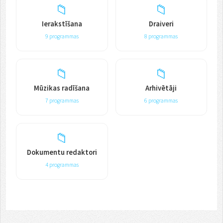
📁
📁
Ierakstīšana
Draiveri
9 programmas
8 programmas
📁
📁
Mūzikas radīšana
Arhivētāji
7 programmas
6 programmas
📁
Dokumentu redaktori
4 programmas