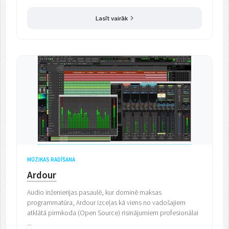
Lasīt vairāk
MŪZIKAS RADĪŠANA
Ardour
Audio inženierijas pasaulē, kur dominē maksas
programmatūra, Ardour izceļas kā viens no vadošajiem
atklātā pirmkoda (Open Source) risinājumiem profesionālai
...