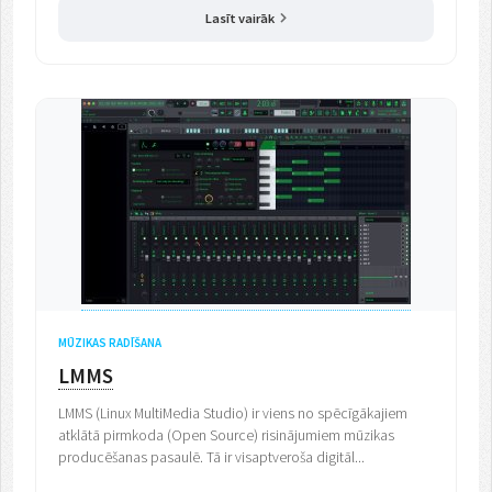
Lasīt vairāk
MŪZIKAS RADĪŠANA
LMMS
LMMS (Linux MultiMedia Studio) ir viens no spēcīgākajiem
atklātā pirmkoda (Open Source) risinājumiem mūzikas
producēšanas pasaulē. Tā ir visaptveroša digitāl...