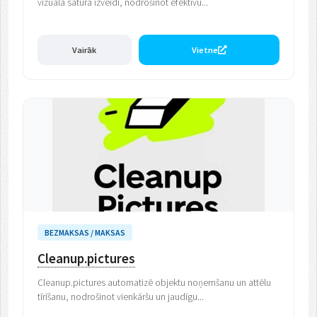
vizuālā satura izveidi, nodrošinot efektīvu...
Vairāk
Vietne
BEZMAKSAS / MAKSAS
Cleanup.pictures
Cleanup.pictures automatizē objektu noņemšanu un attēlu
tīrīšanu, nodrošinot vienkāršu un jaudīgu...