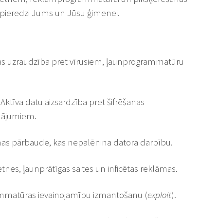
pieredzi Jums un Jūsu ģimenei.
s uzraudzība pret vīrusiem, ļaunprogrammatūru
Aktīva datu aizsardzība pret šifrēšanas
nājumiem.
ēmas pārbaude, kas nepalēnina datora darbību.
tnes, ļaunprātīgas saites un inficētas reklāmas.
ammatūras ievainojamību izmantošanu (
exploit
).