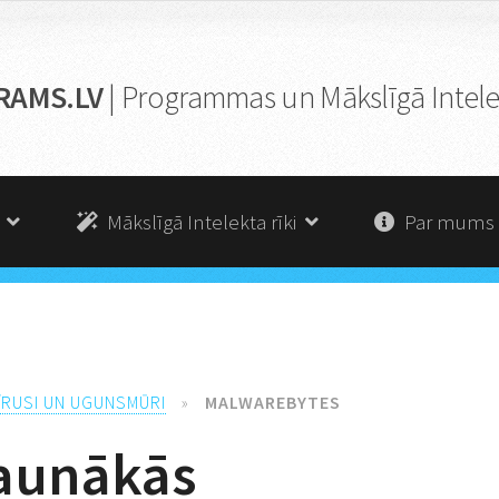
RAMS.LV
| Programmas un Mākslīgā Intelek
s
Mākslīgā Intelekta rīki
Par mums
ĪRUSI UN UGUNSMŪRI
»
MALWAREBYTES
Jaunākās