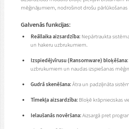
mēģinājumiem, nodrošinot drošu pārlūkošanas 
Galvenās funkcijas:
Reāllaika aizsardzība:
Nepārtraukta sistēma
un hakeru uzbrukumiem.
Izspiedējvīrusu (Ransomware) bloķēšana:
uzbrukumiem un naudas izspiešanas mēģi
Gudrā skenēšana:
Ātra un padziļināta sist
Tīmekļa aizsardzība:
Bloķē krāpnieciskas vie
Ielaušanās novēršana:
Aizsargā pret progr