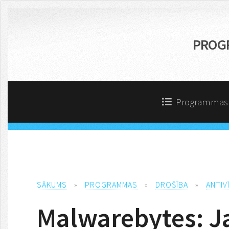
PROG
Programma
SĀKUMS
»
PROGRAMMAS
»
DROŠĪBA
»
ANTIV
Malwarebytes: 