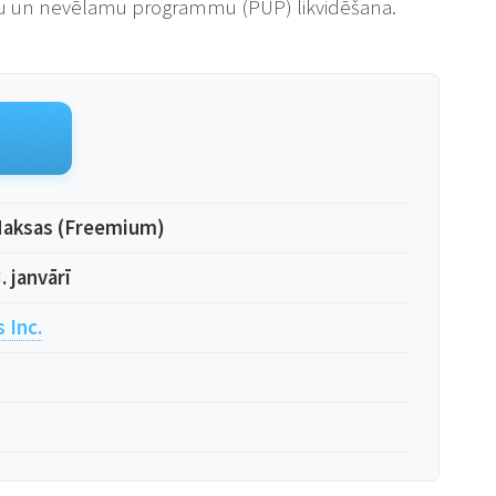
du un nevēlamu programmu (PUP) likvidēšana.
aksas (Freemium)
. janvārī
 Inc.