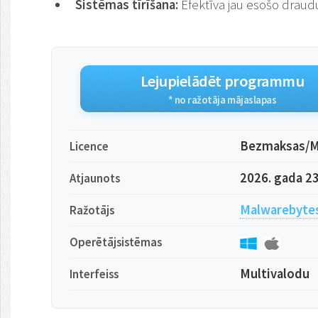
Sistēmas tīrīšana:
Efektīva jau esošo drau
Lejupielādēt programmu
* no ražotāja mājaslapas
Bezmaksas/M
Licence
2026. gada 23
Atjaunots
Malwarebytes
Ražotājs
Operētājsistēmas
Multivalodu
Interfeiss