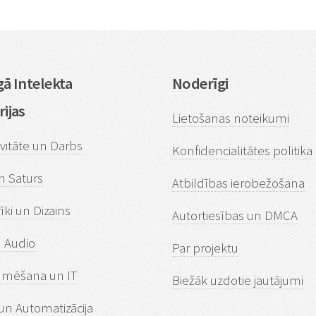
ā Intelekta
Noderīgi
ijas
Lietošanas noteikumi
vitāte un Darbs
Konfidencialitātes politika
n Saturs
Atbildības ierobežošana
rīki un Dizains
Autortiesības un DMCA
n Audio
Par projektu
mēšana un IT
Biežāk uzdotie jautājumi
un Automatizācija