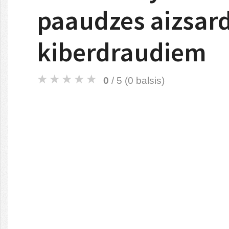
paaudzes aizsard
kiberdraudiem
0
/ 5 (
0
balsis)