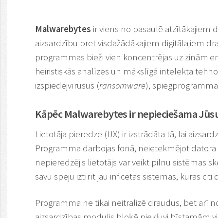
Malwarebytes
ir viens no pasaulē atzītākajiem 
aizsardzību pret visdažādākajiem digitālajiem d
programmas bieži vien koncentrējas uz zināmie
heiristiskās analīzes un mākslīgā intelekta tehno
izspiedējvīrusus (
ransomware
), spiegprogrammatū
Kāpēc Malwarebytes ir nepieciešama Jūsu 
Lietotāja pieredze (UX) ir izstrādāta tā, lai aizs
Programma darbojas fonā, neietekmējot datora ve
nepieredzējis lietotājs var veikt pilnu sistēmas s
savu spēju iztīrīt jau inficētas sistēmas, kuras citi
Programma ne tikai neitralizē draudus, bet arī n
aizsardzības modulis bloķē piekļuvi bīstamām