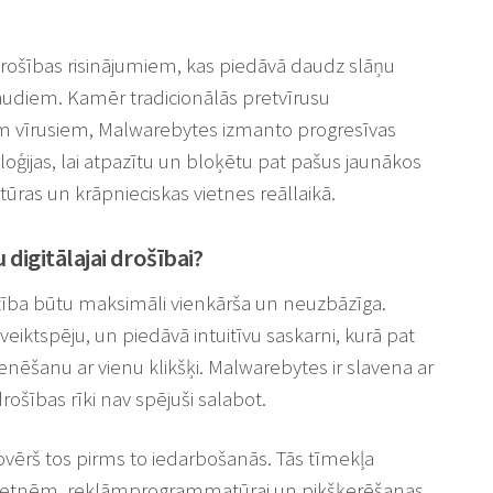
drošības risinājumiem, kas piedāvā daudz slāņu
raudiem. Kamēr tradicionālās pretvīrusu
m vīrusiem, Malwarebytes izmanto progresīvas
loģijas, lai atpazītu un bloķētu pat pašus jaunākos
ras un krāpnieciskas vietnes reāllaikā.
digitālajai drošībai?
ardzība būtu maksimāli vienkārša un neuzbāzīga.
iktspēju, un piedāvā intuitīvu saskarni, kurā pat
kenēšanu ar vienu klikšķi. Malwarebytes ir slavena ar
 drošības rīki nav spējuši salabot.
ovērš tos pirms to iedarbošanās. Tās tīmekļa
 vietnēm, reklāmprogrammatūrai un pikšķerēšanas