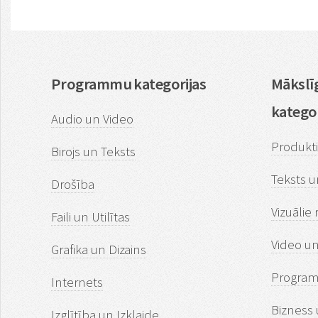
Programmu kategorijas
Mākslīg
kategor
Audio un Video
Produkti
Birojs un Teksts
Teksts u
Drošība
Vizuālie 
Faili un Utilītas
Video u
Grafika un Dizains
Program
Internets
Bizness 
Izglītība un Izklaide