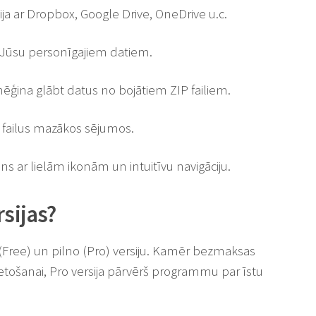
ija ar Dropbox, Google Drive, OneDrive u.c.
 Jūsu personīgajiem datiem.
mēģina glābt datus no bojātiem ZIP failiem.
s failus mazākos sējumos.
s ar lielām ikonām un intuitīvu navigāciju.
rsijas?
s (Free) un pilno (Pro) versiju. Kamēr bezmaksas
ietošanai, Pro versija pārvērš programmu par īstu