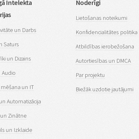
ā Intelekta
Noderīgi
ijas
Lietošanas noteikumi
vitāte un Darbs
Konfidencialitātes politika
n Saturs
Atbildības ierobežošana
rīki un Dizains
Autortiesības un DMCA
n Audio
Par projektu
mēšana un IT
Biežāk uzdotie jautājumi
un Automatizācija
a un Zinātne
ils un Izklaide