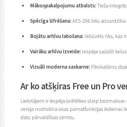
Mākoņpakalpojumu atbalsts:
Tieša integrāc
Spēcīga šifrēšana:
AES-256 bitu aizsardzība
Bojātu arhīvu labošana:
Iebūvēts rīks, kas 
Vairāku arhīvu izveide:
Iespēja sadalīt lielu
Vizuāli moderna saskarne:
Pārskatāms dizain
Ar ko atšķiras Free un Pro ve
Lietotājiem ir iespēja izvēlēties starp bezmaksa
versija nodrošina visas pamatfunkcijas ikdienas l
datu pārvaldības centru.