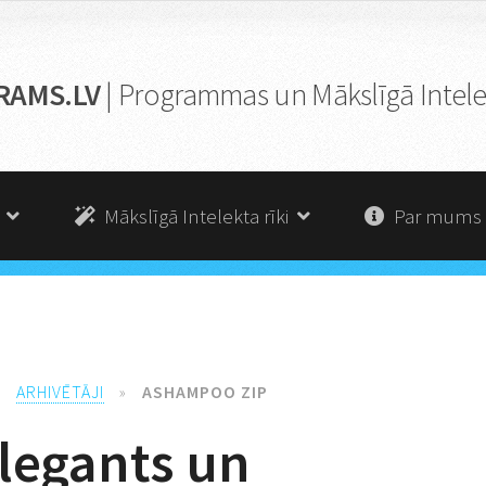
RAMS.LV
| Programmas un Mākslīgā Intelek
s
Mākslīgā Intelekta rīki
Par mums
»
ARHIVĒTĀJI
»
ASHAMPOO ZIP
legants un