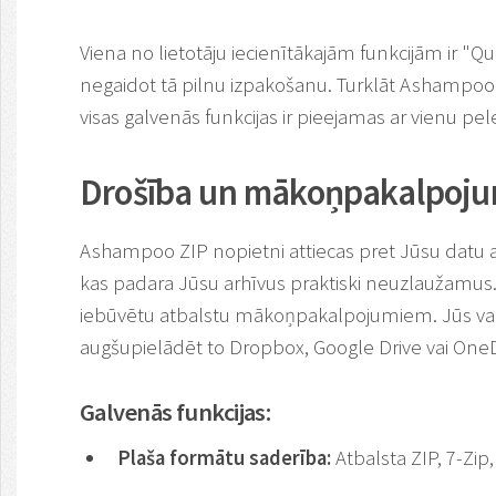
Viena no lietotāju iecienītākajām funkcijām ir "Quic
negaidot tā pilnu izpakošanu. Turklāt Ashampoo 
visas galvenās funkcijas ir pieejamas ar vienu peles
Drošība un mākoņpakalpojum
Ashampoo ZIP nopietni attiecas pret Jūsu datu 
kas padara Jūsu arhīvus praktiski neuzlaužamus.
iebūvētu atbalstu mākoņpakalpojumiem. Jūs vara
augšupielādēt to Dropbox, Google Drive vai OneDr
Galvenās funkcijas:
Plaša formātu saderība:
Atbalsta ZIP, 7-Zip