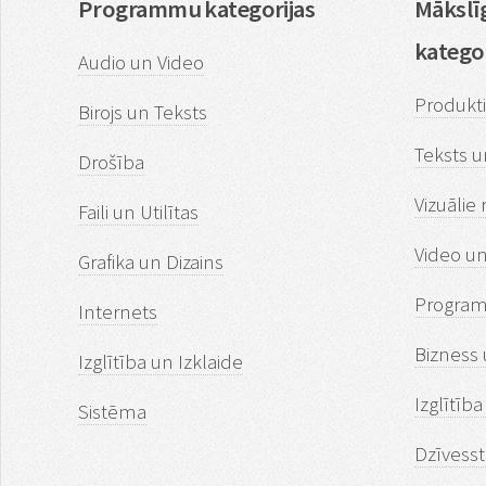
Programmu kategorijas
Mākslīg
kategor
Audio un Video
Produkti
Birojs un Teksts
Teksts u
Drošība
Vizuālie 
Faili un Utilītas
Video u
Grafika un Dizains
Program
Internets
Bizness 
Izglītība un Izklaide
Izglītīb
Sistēma
Dzīvesst