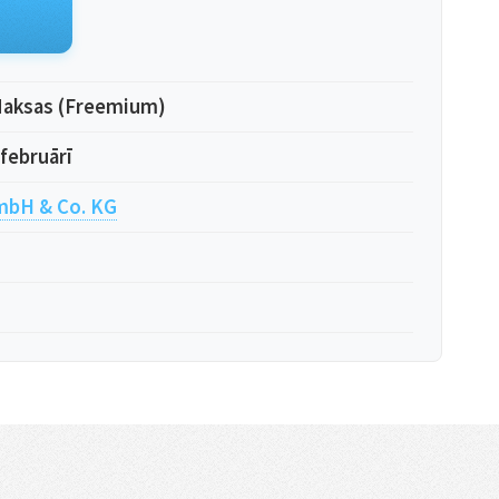
aksas (Freemium)
 februārī
bH & Co. KG