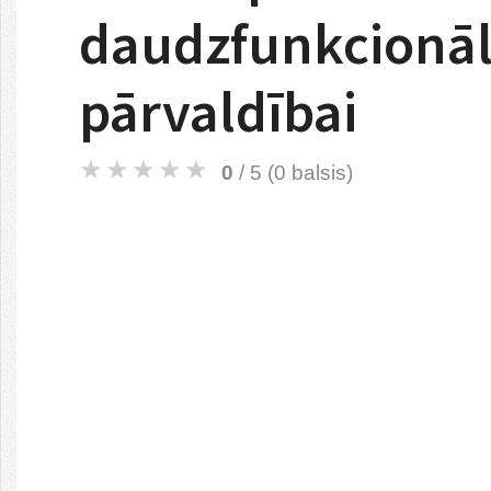
daudzfunkcionāls
pārvaldībai
0
/ 5 (
0
balsis)