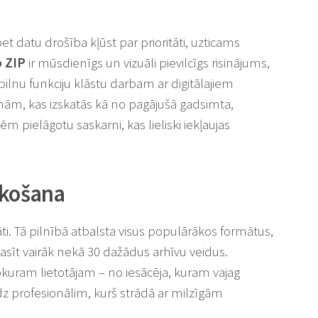
bet datu drošība kļūst par prioritāti, uzticams
 ZIP
ir mūsdienīgs un vizuāli pievilcīgs risinājums,
 pilnu funkciju klāstu darbam ar digitālajiem
ām, kas izskatās kā no pagājušā gadsimta,
 pielāgotu saskarni, kas lieliski iekļaujas
akošana
ti. Tā pilnībā atbalsta visus populārākos formātus,
asīt vairāk nekā 30 dažādus arhīvu veidus.
bkuram lietotājam – no iesācēja, kuram vajag
z profesionālim, kurš strādā ar milzīgām