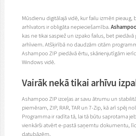
Mūsdienu digitālajā vidē, kur failu izmēri pieaug, 
arhīvators ir obligāta nepieciešamība.
Ashampoo
kas ne tikai saspiež un izpako failus, bet piedāvā
arhīviem. Atšķirībā no daudzām citām programm
Ashampoo ZIP piedāvā ērtu, skārienjutīgām ierīcēm
Windows vidē.
Vairāk nekā tikai arhīvu izp
Ashampoo ZIP izceļas ar savu ātrumu un stabilitā
piemēram, ZIP, RAR, TAR un 7-Zip, kā arī spēj nol
Programma ir radīta tā, lai tā būtu saprotama je
vienkārši atvērt e-pastā saņemtu dokumentu, līd
datubāzēm.