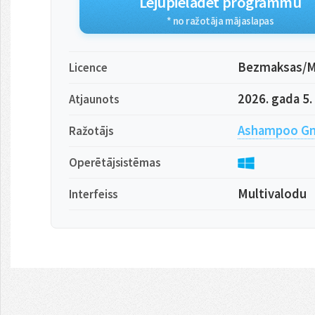
Lejupielādēt programmu
* no ražotāja mājaslapas
Bezmaksas/M
Licence
2026. gada 5.
Atjaunots
Ashampoo Gm
Ražotājs
Operētājsistēmas
Multivalodu
Interfeiss