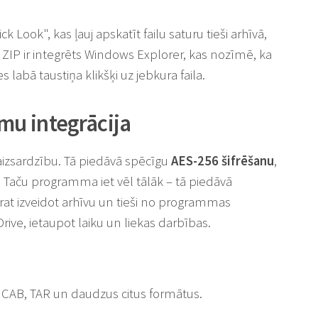
k Look", kas ļauj apskatīt failu saturu tieši arhīvā,
ZIP ir integrēts Windows Explorer, kas nozīmē, ka
 labā taustiņa klikšķi uz jebkura faila.
u integrācija
aizsardzību. Tā piedāvā spēcīgu
AES-256 šifrēšanu
,
 Taču programma iet vēl tālāk – tā piedāvā
t izveidot arhīvu un tieši no programmas
ive, ietaupot laiku un liekas darbības.
, CAB, TAR un daudzus citus formātus.