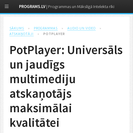
PROGRAMS.LV
| Programmas un Mākslīgā Intelekta rīki
SĀKUMS
»
PROGRAMMAS
»
AUDIO UN VIDEO
»
ATSKAŅOTĀJI
»
POTPLAYER
PotPlayer: Universāls
un jaudīgs
multimediju
atskaņotājs
maksimālai
kvalitātei