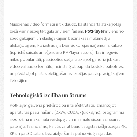
Mūsdienās video formātu ir tik daudz, ka standarta atskaņotāji
bieži vien nespēj tikt galā ar visiem failiem.
PotPlayer
ir viens no
spēcīgākajiem un elastīgākajiem bezmaksas multimediju
atskaņotājiem, ko izstrādājis Dienvidkorejas uzņēmums Kakao
(iepriekš saistīts ar leģendāro KMPlayer autoru). Tas ir ieguvis
milzu popularitāti, pateicoties spējai atskaņot gandrīz jebkuru
video vai audio formātu, neinstalējot papildu kodeku pakotnes,
un piedāvājot plašas pielāgošanas iespējas pat visprasīgākajiem
lietotājiem.
Tehnoloģiskā izcilība un ātrums
PotPlayer galvenā priekšrocība ir tā efektivitāte. Izmantojot
aparatūras paātrināšanu (DXVA, CUDA, QuickSync), programma
nodrošina maksimālu veiktspēju un minimālu sistēmas resursu
patēriņu. Tas nozīmē, ka Jūs varat baudīt augstas izšķirtspējas 4K,
8K un pat 3D saturu bez aizķeršanās pat uz vidējas jaudas