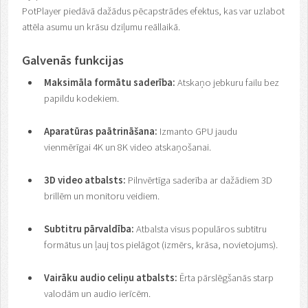
PotPlayer piedāvā dažādus pēcapstrādes efektus, kas var uzlabot
attēla asumu un krāsu dziļumu reāllaikā.
Galvenās funkcijas
Maksimāla formātu saderība:
Atskaņo jebkuru failu bez
papildu kodekiem.
Aparatūras paātrināšana:
Izmanto GPU jaudu
vienmērīgai 4K un 8K video atskaņošanai.
3D video atbalsts:
Pilnvērtīga saderība ar dažādiem 3D
brillēm un monitoru veidiem.
Subtitru pārvaldība:
Atbalsta visus populāros subtitru
formātus un ļauj tos pielāgot (izmērs, krāsa, novietojums).
Vairāku audio celiņu atbalsts:
Ērta pārslēgšanās starp
valodām un audio ierīcēm.