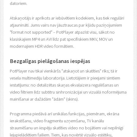
datoriem.
Atskaņotājs ir aprīkots ar iebūvētiem kodekiem, kas tiek regulāri
atjaunināti. Jums vairs nav jāuztraucas par kļūdu paziņojumiem
"format not supported" – PotPlayer atpazīst visu, sākot no
klasiskajiem MP4 un AVI līdz pat specifiskiem MKV, MOV un
modernajiem HDR video formātiem.
Bezgalīgas pielāgošanas iespējas
PotPlayer nav tikai vienkāršs "atskaņot un skatīties" rīks; tā ir
vesela multimediju laboratorija. Lietotājiem ir pieejami simtiem
iestatījumu: no detalizētas skaņas ekvalaizera regulēšanas un
video filtriem līdz subtitru sinhronizācijai un vizuālā noformējuma
mainīšanai ar dažādām "ādām" (skins).
Programma piedāvā arī unikālas funkcijas, piemēram, ekrāna
ierakstīšanu, video fragmentu uzņemšanu, TV kanālu
straumēšanu un iespēju skatīties video no bojātiem vai nepilnīgi
lejupielādētiem failiem. Tiem, kas novērtē vizuālo estētiku,