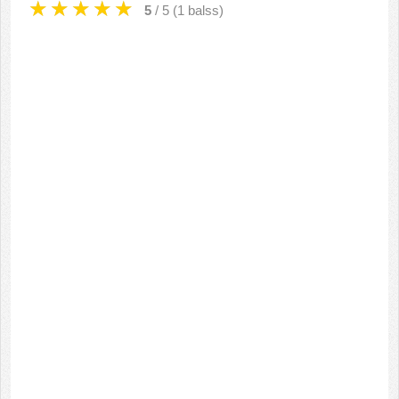
5
/ 5 (
1
balss)