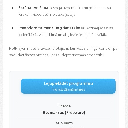
Ekrāna tveršana:
Iespēja uzņemt ekrānuzņēmumus vai
ierakstīt video tieši no atskaņotāja.
Pomodoro taimeris un grāmatzīmes:
Atzīmējiet savas
iecienītākās vietas filmā un atgriezieties pie tām vēlāk.
PotPlayer ir ideāla izvēle lietotājiem, kuri vēlas pilnīgu kontroli pār
savu skatīšanās pieredzi, nezaudējot sistēmas ātrdarbību.
Lejupielādēt programmu
* no ražotāja mājaslapas
Licence
Bezmaksas (Freeware)
Atjaunots