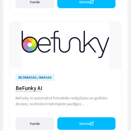
Vairāk
Vietne
BEZMAKSAS / MAKSAS
BeFunky AI
BeFunky AI automatizē fotoattēlu rediģēšanu un grafisko
dizainu, nodrošinot lietotājiem jaudīgus ...
Vairāk
Vietne