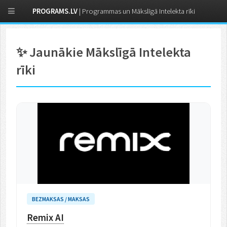
PROGRAMS.LV
| Programmas un Mākslīgā Intelekta rīki
✨ Jaunākie Mākslīgā Intelekta
rīki
BEZMAKSAS / MAKSAS
Remix AI