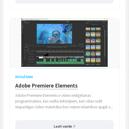
REDIĢĒŠANA
Adobe Premiere Elements
Adobe Premiere Elements ir video rediģēšanas
programmatūra, kas radīta lietotājiem, kuri vēlas radīt
iespaidīgus video materiālus bez nepieciešamības apgūt s...
Lasīt vairāk