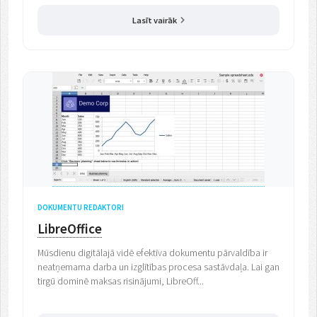
Lasīt vairāk
DOKUMENTU REDAKTORI
LibreOffice
Mūsdienu digitālajā vidē efektīva dokumentu pārvaldība ir
neatņemama darba un izglītības procesa sastāvdaļa. Lai gan
tirgū dominē maksas risinājumi, LibreOff...