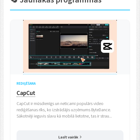
REDIĢĒŠANA
CapCut
CapCut ir mūsdienīgs un neticami populārs video
rediģēšanas rīks, ko izstrādājis uzņēmums ByteDance.
Sākotnēji ieguvis slavu kā mobilā lietotne, tas ir strau...
Lasīt vairāk