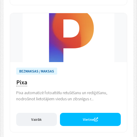
BEZMAKSAS / MAKSAS
Pixa
Pixa automatizē fotoattēlu retušēšanu un rediģēšanu,
nodrošinot lietotājiem viedus un zibsnīgus r...
Vairāk
Vietne