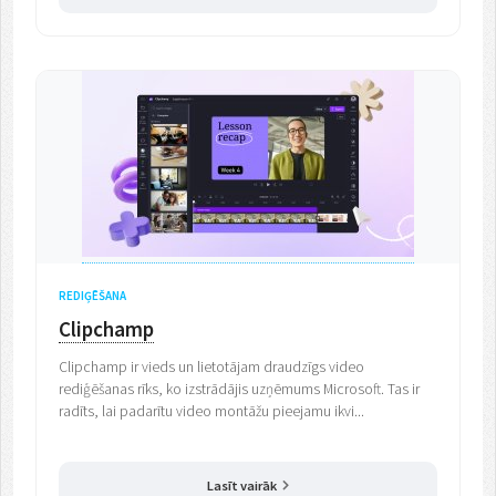
REDIĢĒŠANA
Clipchamp
Clipchamp ir vieds un lietotājam draudzīgs video
rediģēšanas rīks, ko izstrādājis uzņēmums Microsoft. Tas ir
radīts, lai padarītu video montāžu pieejamu ikvi...
Lasīt vairāk