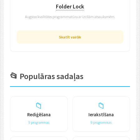
Folder Lock
Augstas kvalitātes programmatūra ar izcilām atsauksmēm.
Skatīt vairāk
📂 Populāras sadaļas
📁
📁
Rediģēšana
Ierakstīšana
9 programmas
9 programmas