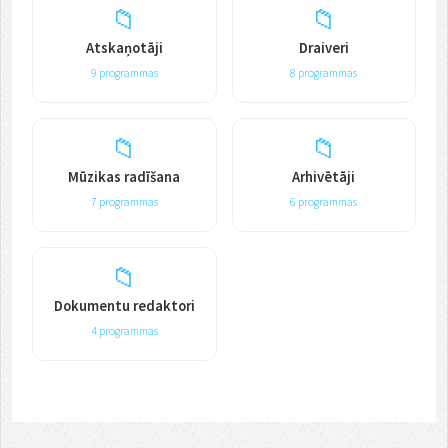
📁
📁
Atskaņotāji
Draiveri
9 programmas
8 programmas
📁
📁
Mūzikas radīšana
Arhivētāji
7 programmas
6 programmas
📁
Dokumentu redaktori
4 programmas