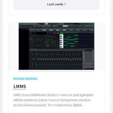
Lasīt vairāk
MŪZIKAS RADĪŠANA
LMMS
LMMS (Linux MultiMedia Studio) ir viens no spēcīgākajiem
atklātā pirmkoda (Open Source) risinājumiem mūzikas
producēšanas pasaulē. Tā ir visaptveroša digitāl...