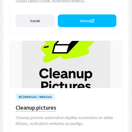
vizuālā satura izveidi, nodrošinot efektīvu...
Vairāk
Vietne
BEZMAKSAS / MAKSAS
Cleanup.pictures
Cleanup.pictures automatizē objektu noņemšanu un attēlu
tīrīšanu, nodrošinot vienkāršu un jaudīgu...