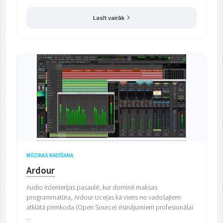
Lasīt vairāk
MŪZIKAS RADĪŠANA
Ardour
Audio inženierijas pasaulē, kur dominē maksas
programmatūra, Ardour izceļas kā viens no vadošajiem
atklātā pirmkoda (Open Source) risinājumiem profesionālai
...