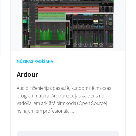
MŪZIKAS RADĪŠANA
Ardour
Audio inženierijas pasaulē, kur dominē maksas
programmatūra, Ardour izceļas kā viens no
vadošajiem atklātā pirmkoda (Open Source)
risinājumiem profesionālai ...