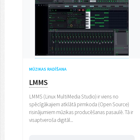
MŪZIKAS RADĪŠANA
LMMS
LMMS (Linux MultiMedia Studio) ir viens no
spēcīgākajiem atklātā pirmkoda (Open Source)
risinājumiem mūzikas producēšanas pasaulē. Tā ir
visaptveroša digitāl...