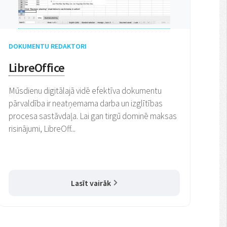
DOKUMENTU REDAKTORI
LibreOffice
Mūsdienu digitālajā vidē efektīva dokumentu
pārvaldība ir neatņemama darba un izglītības
procesa sastāvdaļa. Lai gan tirgū dominē maksas
risinājumi, LibreOff...
Lasīt vairāk