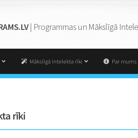
RAMS.LV
| Programmas un Mākslīgā Intelek
s
Mākslīgā Intelekta rīki
Par mums
ta rīki