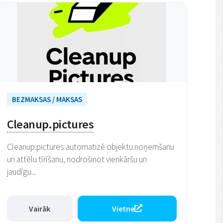
BEZMAKSAS / MAKSAS
Cleanup.pictures
Cleanup.pictures automatizē objektu noņemšanu
un attēlu tīrīšanu, nodrošinot vienkāršu un
jaudīgu...
Vairāk
Vietne