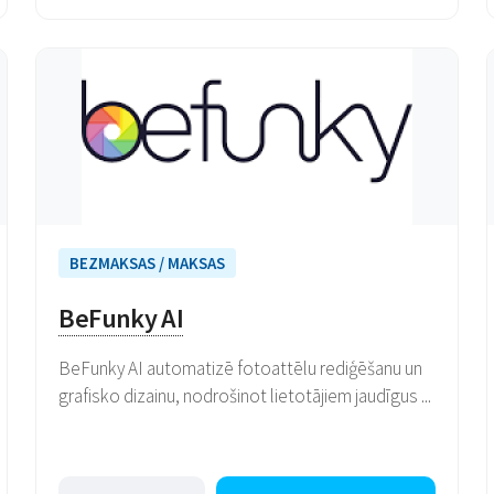
BEZMAKSAS / MAKSAS
BeFunky AI
BeFunky AI automatizē fotoattēlu rediģēšanu un
grafisko dizainu, nodrošinot lietotājiem jaudīgus ...