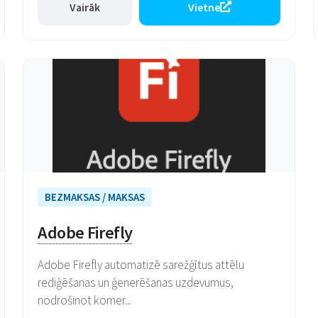
Vairāk
Vietne
BEZMAKSAS / MAKSAS
Adobe Firefly
Adobe Firefly automatizē sarežģītus attēlu
rediģēšanas un ģenerēšanas uzdevumus,
nodrošinot komer...