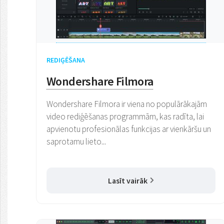
REDIĢĒŠANA
Wondershare Filmora
Wondershare Filmora ir viena no populārākajām
video rediģēšanas programmām, kas radīta, lai
apvienotu profesionālas funkcijas ar vienkāršu un
saprotamu lieto...
Lasīt vairāk