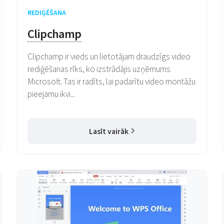
REDIĢĒŠANA
Clipchamp
Clipchamp ir vieds un lietotājam draudzīgs video
rediģēšanas rīks, ko izstrādājis uzņēmums
Microsoft. Tas ir radīts, lai padarītu video montāžu
pieejamu ikvi...
Lasīt vairāk