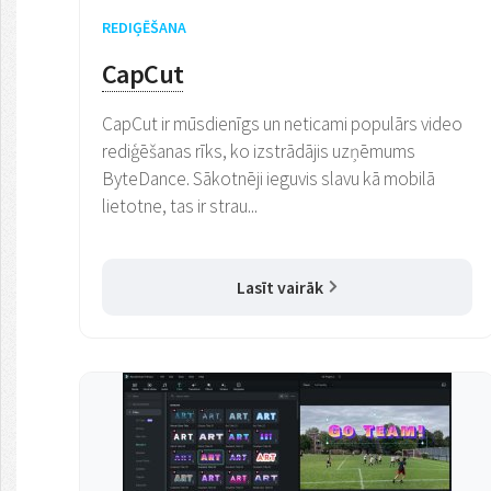
REDIĢĒŠANA
CapCut
CapCut ir mūsdienīgs un neticami populārs video
rediģēšanas rīks, ko izstrādājis uzņēmums
ByteDance. Sākotnēji ieguvis slavu kā mobilā
lietotne, tas ir strau...
Lasīt vairāk